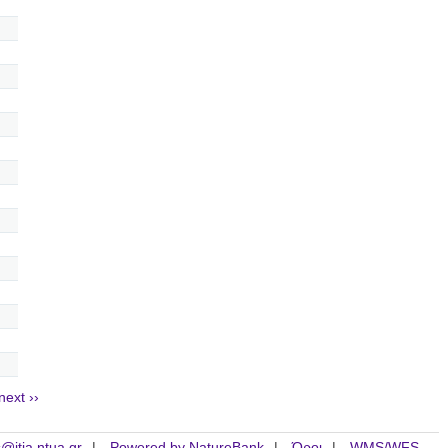
next ››
is@itia.ntua.gr
Powered by NatureBank
Όροι
WMS/WFS