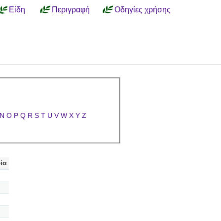
Είδη
Περιγραφή
Οδηγίες χρήσης
N
O
P
Q
R
S
T
U
V
W
X
Y
Z
ία