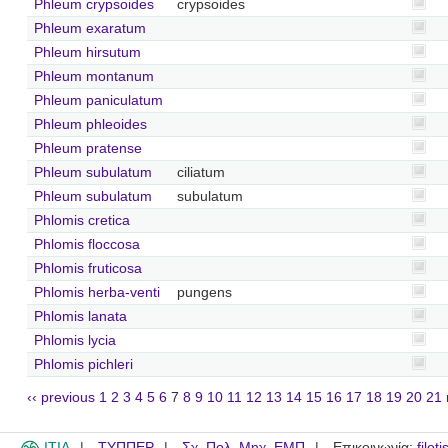
Phleum crypsoides
crypsoides
Phleum exaratum
Phleum hirsutum
Phleum montanum
Phleum paniculatum
Phleum phleoides
Phleum pratense
Phleum subulatum
ciliatum
Phleum subulatum
subulatum
Phlomis cretica
Phlomis floccosa
Phlomis fruticosa
Phlomis herba-venti
pungens
Phlomis lanata
Phlomis lycia
Phlomis pichleri
‹‹ previous
1
2
3
4
5
6
7
8
9
10
11
12
13
14
15
16
17
18
19
20
21
ITIA
ΤΥΠΠΕΡ
Σχ. Πολ. Μηχ. ΕΜΠ
Επικοινωνία:
filot