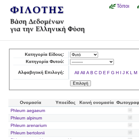
Τόποι
Κατηγορία Είδους:
Κατηγορία Φυτού:
Αλφαβητική Επιλογή:
All
All
A
B
C
D
E
F
G
H
I
J
K
L
M
Ονομασία
Υποείδος
Κοινή ονομασία
Φωτογραφ
Phleum aegaeum
Phleum alpinum
Phleum arenarium
Phleum bertolonii