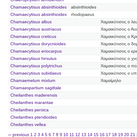
Chamaecytisus absinthioides
absinthioides
Chamaecytisus absinthioides
rhodopaeus
Chamaecytisus albus
Χαμαικύτισος ο λε
Chamaecytisus austriacus
Χαμαικύτισος ο Αυ
Chamaecytisus creticus
Χαμαικύτισος ο Κρ
Chamaecytisus dorycnioides
Χαμαικύτισος ο δο
Chamaecytisus eriocarpus
Χαμαικύτισος ο ερ
Chamaecytisus hirsutus
Χαμαικύτισος ο χ
Chamaecytisus polytrichus
Χαμαικύτισος ο πο
Chamaecytisus subidaeus
Χαμαικύτισος ο υπ
Chamaemelum mixtum
Χαμαίμηλο
Chamaespartium sagittale
Cheilanthes maderensis
Cheilanthes marantae
Cheilanthes persica
Cheilanthes pteridioides
Cheilanthes vellea
‹‹ previous
1
2
3
4
5
6
7
8
9
10
11
12
13
14
15
16
17
18
19
20
21