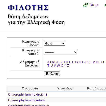
Τόποι
Κατηγορία
Είδους:
Κατηγορία
Φυτού:
Αλφαβητική
All
All
A
B
C
D
E
F
G
H
I
J
K
L
M
N
O
P
Επιλογή:
T
U
V
W
X
Y
Z
Ονομασία
Υποείδος
Κοινή ονομ
Chaerophyllum heldreichii
Chaerophyllum hirsutum
Chaerophyllum temulentum