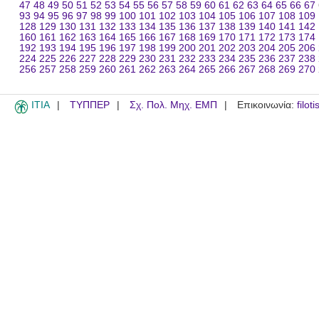
47
48
49
50
51
52
53
54
55
56
57
58
59
60
61
62
63
64
65
66
67
93
94
95
96
97
98
99
100
101
102
103
104
105
106
107
108
109
128
129
130
131
132
133
134
135
136
137
138
139
140
141
142
160
161
162
163
164
165
166
167
168
169
170
171
172
173
174
192
193
194
195
196
197
198
199
200
201
202
203
204
205
206
224
225
226
227
228
229
230
231
232
233
234
235
236
237
238
256
257
258
259
260
261
262
263
264
265
266
267
268
269
270
ITIA
ΤΥΠΠΕΡ
Σχ. Πολ. Μηχ. ΕΜΠ
Επικοινωνία:
filot