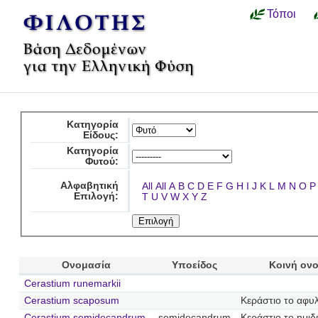
Τόποι
Κατηγορία
Είδους:
Κατηγορία
Φυτού:
Αλφαβητική
All
All
A
B
C
D
E
F
G
H
I
J
K
L
M
N
O
P
Επιλογή:
T
U
V
W
X
Y
Z
Ονομασία
Υποείδος
Κοινή ον
Cerastium runemarkii
Cerastium scaposum
Κεράστιο το αφυ
Cerastium semidecandrum
semidecandrum
Κεράστιο το ημι