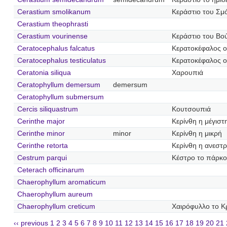
Cerastium smolikanum
Κεράστιο του Σμ
Cerastium theophrasti
Cerastium vourinense
Κεράστιο του Βο
Ceratocephalus falcatus
Κερατοκέφαλος 
Ceratocephalus testiculatus
Κερατοκέφαλος 
Ceratonia siliqua
Χαρουπιά
Ceratophyllum demersum
demersum
Ceratophyllum submersum
Cercis siliquastrum
Κουτσουπιά
Cerinthe major
Κερίνθη η μέγιστ
Cerinthe minor
minor
Κερίνθη η μικρή
Cerinthe retorta
Κερίνθη η ανεστ
Cestrum parqui
Κέστρο το πάρκο
Ceterach officinarum
Chaerophyllum aromaticum
Chaerophyllum aureum
Chaerophyllum creticum
Χαιρόφυλλο το Κ
‹‹ previous
1
2
3
4
5
6
7
8
9
10
11
12
13
14
15
16
17
18
19
20
21