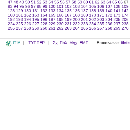
47
48
49
50
51
52
53
54
55
56
57
58
59
60
61
62
63
64
65
66
67
93
94
95
96
97
98
99
100
101
102
103
104
105
106
107
108
109
128
129
130
131
132
133
134
135
136
137
138
139
140
141
142
160
161
162
163
164
165
166
167
168
169
170
171
172
173
174
192
193
194
195
196
197
198
199
200
201
202
203
204
205
206
224
225
226
227
228
229
230
231
232
233
234
235
236
237
238
256
257
258
259
260
261
262
263
264
265
266
267
268
269
270
ITIA
ΤΥΠΠΕΡ
Σχ. Πολ. Μηχ. ΕΜΠ
Επικοινωνία:
filot