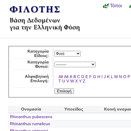
Τόποι
Κατηγορία
Είδους:
Κατηγορία
Φυτού:
Αλφαβητική
All
All
A
B
C
D
E
F
G
H
I
J
K
L
M
N
O
P
Επιλογή:
T
U
V
W
X
Y
Z
Ονομασία
Υποείδος
Κοινή ονομα
Rhinanthus pubescens
Rhinanthus rumelicus
Rhinanthus sintenisii