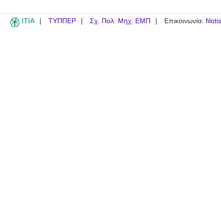
ITIA
ΤΥΠΠΕΡ
Σχ. Πολ. Μηχ. ΕΜΠ
Επικοινωνία:
filot