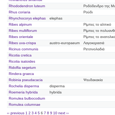
Rhododendron luteum
Ροδόδενδρο της Μυ
Rhus coriaria
Ρούδι
Rhynchocorys elephas
elephas
Ribes alpinum
Ρίμπες το αλπικό
Ribes multiflorum
Ρίμπες το πολυανθ
Ribes orientale
Ρίμπες το ανατολικ
Ribes uva-crispa
austro-europaeum
Λαγοκερασιά
Ricinus communis
Ρετσινολαδιά
Ricotia cretica
Ricotia isatoides
Ridolfia segetum
Rindera graeca
Robinia pseudacacia
Ψευδακακία
Rochelia disperma
disperma
Roemeria hybrida
hybrida
Romulea bulbocodium
Romulea columnae
‹‹ previous
1
2
3
4
5
6
7
8
9
10
next ››