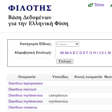
Τόποι
Κατηγορία Είδους:
Αλφαβητική Επιλογή:
All
All
A
B
C
D
E
F
G
H
I
J
K
L
M
Ονομασία
Υποείδος
Κοινή ονομασία
Φωτ
Dianthus leptopetalus
Dianthus mercurii
Dianthus myrtinervius
caespitosus
Dianthus myrtinervius
myrtinervius
Dianthus noeanus