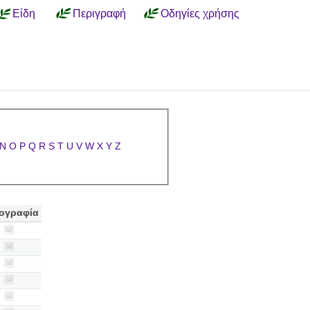
Είδη
Περιγραφή
Οδηγίες χρήσης
N
O
P
Q
R
S
T
U
V
W
X
Y
Z
ογραφία