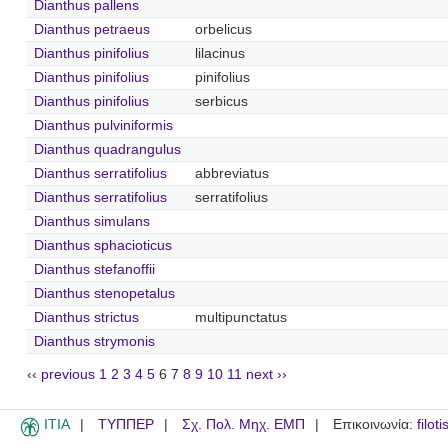
Dianthus pallens
Dianthus petraeus
orbelicus
Dianthus pinifolius
lilacinus
Dianthus pinifolius
pinifolius
Dianthus pinifolius
serbicus
Dianthus pulviniformis
Dianthus quadrangulus
Dianthus serratifolius
abbreviatus
Dianthus serratifolius
serratifolius
Dianthus simulans
Dianthus sphacioticus
Dianthus stefanoffii
Dianthus stenopetalus
Dianthus strictus
multipunctatus
Dianthus strymonis
‹‹ previous
1
2
3
4
5
6
7
8
9
10
11
next ››
ITIA
ΤΥΠΠΕΡ
Σχ. Πολ. Μηχ. ΕΜΠ
Επικοινωνία:
filot