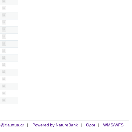
is@itia.ntua.gr
Powered by NatureBank
Όροι
WMS/WFS