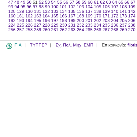
47
48
49
50
51
52
53
54
55
56
57
58
59
60
61
62
63
64
65
66
67
93
94
95
96
97
98
99
100
101
102
103
104
105
106
107
108
109
128
129
130
131
132
133
134
135
136
137
138
139
140
141
142
160
161
162
163
164
165
166
167
168
169
170
171
172
173
174
192
193
194
195
196
197
198
199
200
201
202
203
204
205
206
224
225
226
227
228
229
230
231
232
233
234
235
236
237
238
256
257
258
259
260
261
262
263
264
265
266
267
268
269
270
ITIA
ΤΥΠΠΕΡ
Σχ. Πολ. Μηχ. ΕΜΠ
Επικοινωνία:
filot