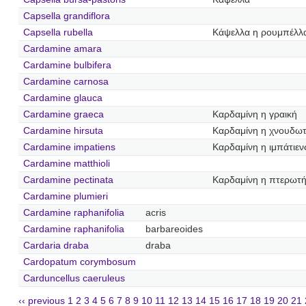
Capsella grandiflora
Capsella rubella
Κάψελλα η ρουμπέλλ
Cardamine amara
Cardamine bulbifera
Cardamine carnosa
Cardamine glauca
Cardamine graeca
Καρδαμίνη η γραική
Cardamine hirsuta
Καρδαμίνη η χνουδω
Cardamine impatiens
Καρδαμίνη η ιμπάτιεν
Cardamine matthioli
Cardamine pectinata
Καρδαμίνη η πτερωτ
Cardamine plumieri
Cardamine raphanifolia
acris
Cardamine raphanifolia
barbareoides
Cardaria draba
draba
Cardopatum corymbosum
Carduncellus caeruleus
‹‹ previous
1
2
3
4
5
6
7
8
9
10
11
12
13
14
15
16
17
18
19
20
21