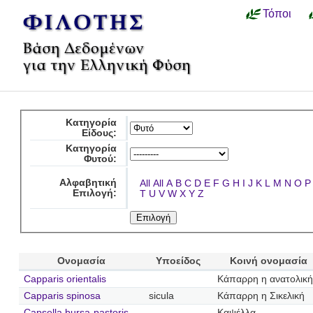
Τόποι
Κατηγορία
Είδους:
Κατηγορία
Φυτού:
Αλφαβητική
All
All
A
B
C
D
E
F
G
H
I
J
K
L
M
N
O
P
Επιλογή:
T
U
V
W
X
Y
Z
Ονομασία
Υποείδος
Κοινή ονομασία
Capparis orientalis
Κάπαρρη η ανατολική
Capparis spinosa
sicula
Κάπαρρη η Σικελική
Capsella bursa-pastoris
Καψέλλα