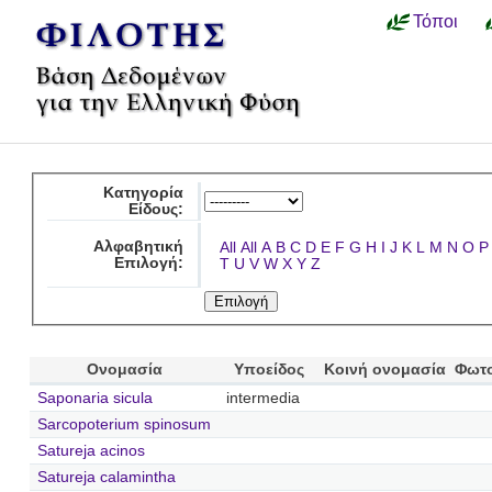
Τόποι
Κατηγορία
Είδους:
Αλφαβητική
All
All
A
B
C
D
E
F
G
H
I
J
K
L
M
N
O
P
Επιλογή:
T
U
V
W
X
Y
Z
Ονομασία
Υποείδος
Κοινή ονομασία
Φωτ
Saponaria sicula
intermedia
Sarcopoterium spinosum
Satureja acinos
Satureja calamintha