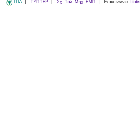
ITIA
ΤΥΠΠΕΡ
Σχ. Πολ. Μηχ. ΕΜΠ
Επικοινωνία:
filot