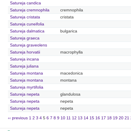
Satureja candica
Satureja cremnophila
cremnophila
Satureja cristata
cristata
Satureja cuneifolia
Satureja dalmatica
bulgarica
Satureja graeca
Satureja graveolens
Satureja horvatii
macrophylla
Satureja incana
Satureja juliana
Satureja montana
macedonica
Satureja montana
montana
Satureja myrtifolia
Satureja nepeta
glandulosa
Satureja nepeta
nepeta
Satureja nepeta
nepeta
‹‹ previous
1
2
3
4
5
6
7
8
9
10
11
12
13
14
15
16
17
18
19
20
21