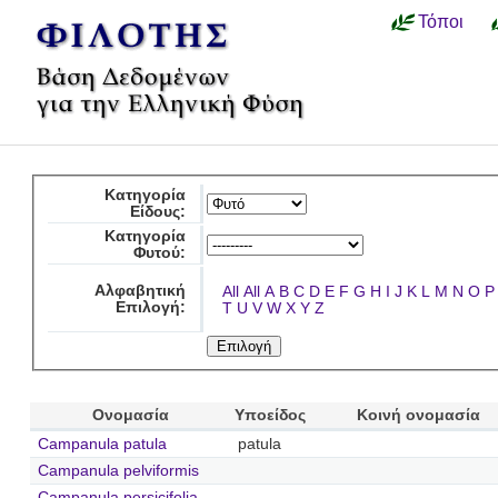
Τόποι
Κατηγορία
Είδους:
Κατηγορία
Φυτού:
Αλφαβητική
All
All
A
B
C
D
E
F
G
H
I
J
K
L
M
N
O
P
Επιλογή:
T
U
V
W
X
Y
Z
Ονομασία
Υποείδος
Κοινή ονομασία
Campanula patula
patula
Campanula pelviformis
Campanula persicifolia