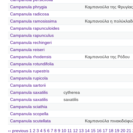
Campanula phrygia
Καμπανούλα της Φρυγίας
Campanula radicosa
Campanula ramosissima
Καμπανούλα η πολύκλαδ
Campanula rapunculoides
Campanula rapunculus
Campanula rechingeri
Campanula reiseri
Campanula rhodensis
Καμπανούλα της Ρόδου
Campanula rotundifolia
Campanula rupestris
Campanula rupicola
Campanula sartorii
Campanula saxatilis
cytherea
Campanula saxatilis
saxatilis
Campanula sciathia
Campanula scopella
Campanula scutellata
Καμπανούλα πινακιδιόφυ
‹‹ previous
1
2
3
4
5
6
7
8
9
10
11
12
13
14
15
16
17
18
19
20
21