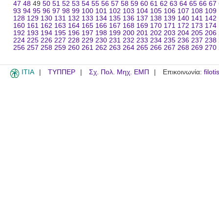
47
48
49
50
51
52
53
54
55
56
57
58
59
60
61
62
63
64
65
66
67
93
94
95
96
97
98
99
100
101
102
103
104
105
106
107
108
109
128
129
130
131
132
133
134
135
136
137
138
139
140
141
142
160
161
162
163
164
165
166
167
168
169
170
171
172
173
174
192
193
194
195
196
197
198
199
200
201
202
203
204
205
206
224
225
226
227
228
229
230
231
232
233
234
235
236
237
238
256
257
258
259
260
261
262
263
264
265
266
267
268
269
270
ITIA
ΤΥΠΠΕΡ
Σχ. Πολ. Μηχ. ΕΜΠ
Επικοινωνία:
filot