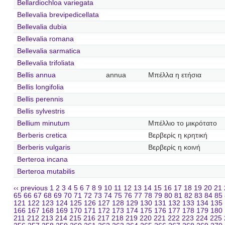
Bellardiochloa variegata
Bellevalia brevipedicellata
Bellevalia dubia
Bellevalia romana
Bellevalia sarmatica
Bellevalia trifoliata
Bellis annua
annua
Μπέλλα η ετήσια
Bellis longifolia
Bellis perennis
Bellis sylvestris
Bellium minutum
Μπέλλιο το μικρότατο
Berberis cretica
Βερβερίς η κρητική
Berberis vulgaris
Βερβερίς η κοινή
Berteroa incana
Berteroa mutabilis
‹‹ previous
1
2
3
4
5
6
7
8
9
10
11
12
13
14
15
16
17
18
19
20
21
65
66
67
68
69
70
71
72
73
74
75
76
77
78
79
80
81
82
83
84
85
121
122
123
124
125
126
127
128
129
130
131
132
133
134
135
166
167
168
169
170
171
172
173
174
175
176
177
178
179
180
211
212
213
214
215
216
217
218
219
220
221
222
223
224
225