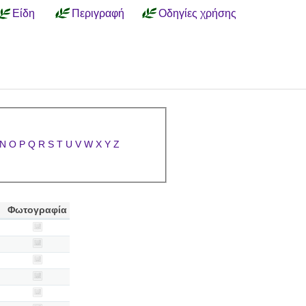
Είδη
Περιγραφή
Οδηγίες χρήσης
N
O
P
Q
R
S
T
U
V
W
X
Y
Z
Φωτογραφία