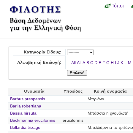
Τόποι
Κατηγορία Είδους:
Αλφαβητική Επιλογή:
All
All
A
B
C
D
E
F
G
H
I
J
K
L
M
Ονομασία
Υποείδος
Κοινή ονομασία
Barbus prespensis
Μπριάνα
Barlia robertiana
Bassia hirsuta
Μπάσσια η χνουδωτή
Beckmannia eruciformis
eruciformis
Bellardia trixago
Μπελλάρντια το τριξάνιο