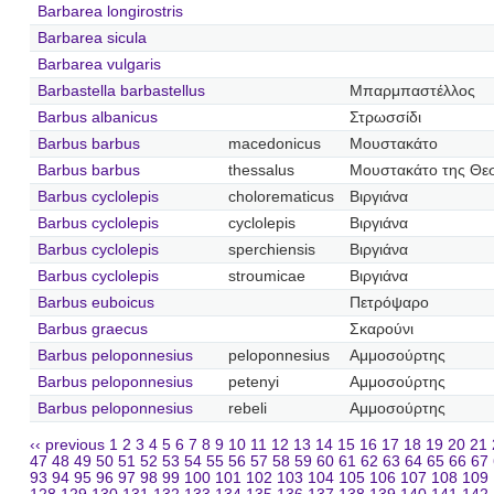
Barbarea longirostris
Barbarea sicula
Barbarea vulgaris
Barbastella barbastellus
Μπαρμπαστέλλος
Barbus albanicus
Στρωσσίδι
Barbus barbus
macedonicus
Μουστακάτο
Barbus barbus
thessalus
Μουστακάτο της Θε
Barbus cyclolepis
cholorematicus
Βιργιάνα
Barbus cyclolepis
cyclolepis
Βιργιάνα
Barbus cyclolepis
sperchiensis
Βιργιάνα
Barbus cyclolepis
stroumicae
Βιργιάνα
Barbus euboicus
Πετρόψαρο
Barbus graecus
Σκαρούνι
Barbus peloponnesius
peloponnesius
Αμμοσούρτης
Barbus peloponnesius
petenyi
Αμμοσούρτης
Barbus peloponnesius
rebeli
Αμμοσούρτης
‹‹ previous
1
2
3
4
5
6
7
8
9
10
11
12
13
14
15
16
17
18
19
20
21
47
48
49
50
51
52
53
54
55
56
57
58
59
60
61
62
63
64
65
66
67
93
94
95
96
97
98
99
100
101
102
103
104
105
106
107
108
109