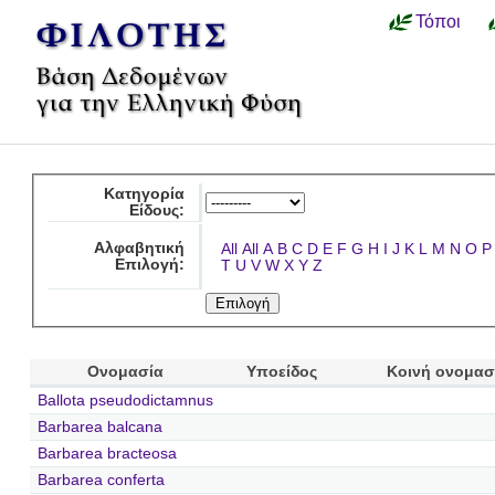
Τόποι
Κατηγορία
Είδους:
Αλφαβητική
All
All
A
B
C
D
E
F
G
H
I
J
K
L
M
N
O
P
Επιλογή:
T
U
V
W
X
Y
Z
Ονομασία
Υποείδος
Κοινή ονομασ
Ballota pseudodictamnus
Barbarea balcana
Barbarea bracteosa
Barbarea conferta