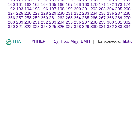
128
129
130
131
132
133
134
135
136
137
138
139
140
141
142
160
161
162
163
164
165
166
167
168
169
170
171
172
173
174
192
193
194
195
196
197
198
199
200
201
202
203
204
205
206
224
225
226
227
228
229
230
231
232
233
234
235
236
237
238
256
257
258
259
260
261
262
263
264
265
266
267
268
269
270
288
289
290
291
292
293
294
295
296
297
298
299
300
301
302
320
321
322
323
324
325
326
327
328
329
330
331
332
333
334
ITIA
ΤΥΠΠΕΡ
Σχ. Πολ. Μηχ. ΕΜΠ
Επικοινωνία:
filot