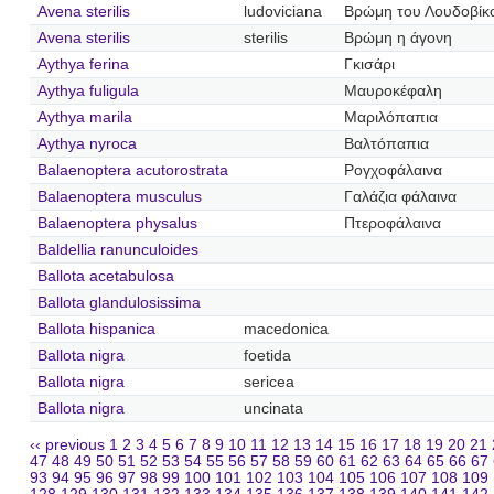
Avena sterilis
ludoviciana
Βρώμη του Λουδοβίκ
Avena sterilis
sterilis
Βρώμη η άγονη
Aythya ferina
Γκισάρι
Aythya fuligula
Μαυροκέφαλη
Aythya marila
Μαριλόπαπια
Aythya nyroca
Βαλτόπαπια
Balaenoptera acutorostrata
Ρογχοφάλαινα
Balaenoptera musculus
Γαλάζια φάλαινα
Balaenoptera physalus
Πτεροφάλαινα
Baldellia ranunculoides
Ballota acetabulosa
Ballota glandulosissima
Ballota hispanica
macedonica
Ballota nigra
foetida
Ballota nigra
sericea
Ballota nigra
uncinata
‹‹ previous
1
2
3
4
5
6
7
8
9
10
11
12
13
14
15
16
17
18
19
20
21
47
48
49
50
51
52
53
54
55
56
57
58
59
60
61
62
63
64
65
66
67
93
94
95
96
97
98
99
100
101
102
103
104
105
106
107
108
109