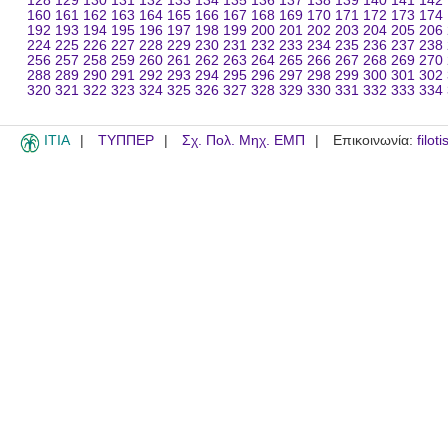
128
129
130
131
132
133
134
135
136
137
138
139
140
141
142
160
161
162
163
164
165
166
167
168
169
170
171
172
173
174
192
193
194
195
196
197
198
199
200
201
202
203
204
205
206
224
225
226
227
228
229
230
231
232
233
234
235
236
237
238
256
257
258
259
260
261
262
263
264
265
266
267
268
269
270
288
289
290
291
292
293
294
295
296
297
298
299
300
301
302
320
321
322
323
324
325
326
327
328
329
330
331
332
333
334
ITIA
ΤΥΠΠΕΡ
Σχ. Πολ. Μηχ. ΕΜΠ
Επικοινωνία:
filot