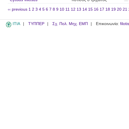
‹‹ previous
1
2
3
4
5
6
7
8
9
10
11
12
13
14
15
16
17
18
19
20
21
ITIA
ΤΥΠΠΕΡ
Σχ. Πολ. Μηχ. ΕΜΠ
Επικοινωνία:
filot