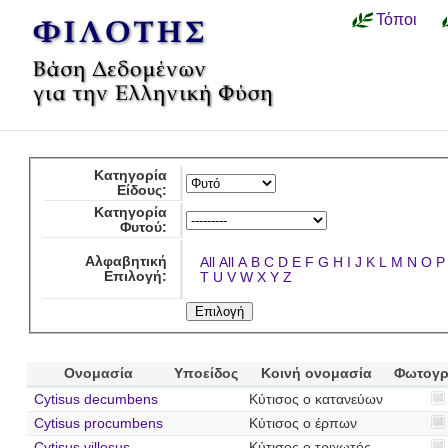
Τόποι
Κατηγορία
Είδους:
Κατηγορία
Φυτού:
Αλφαβητική
All
All
A
B
C
D
E
F
G
H
I
J
K
L
M
N
O
P
Επιλογή:
T
U
V
W
X
Y
Z
Ονομασία
Υποείδος
Κοινή ονομασία
Φωτογρ
Cytisus decumbens
Κύτισος ο κατανεύων
Cytisus procumbens
Κύτισος ο έρπων
Cytisus villosus
Κύτισος ο τριχωτός