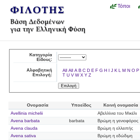
Τόποι
Κατηγορία
Είδους:
Αλφαβητική
All
All
A
B
C
D
E
F
G
H
I
J
K
L
M
N
O
P
Επιλογή:
T
U
V
W
X
Y
Z
Ονομασία
Υποείδος
Κοινή ονομασία
Avellinia michelii
Αβελλίνια του Μικέλι
Avena barbata
barbata
Βρώμη η γενιοφόρος
Avena clauda
Βρώμη η ελλειπής
Avena sativa
Βρώμη η εδώδιμη