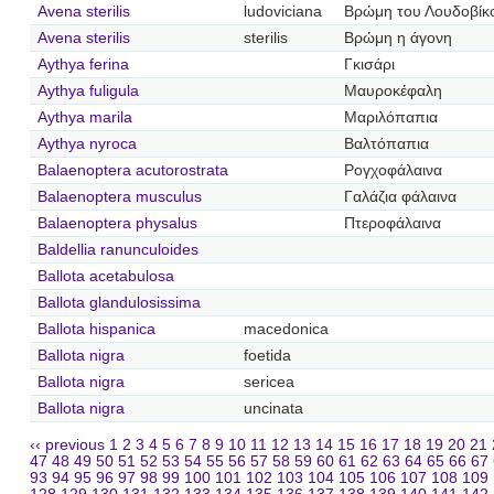
Avena sterilis
ludoviciana
Βρώμη του Λουδοβίκ
Avena sterilis
sterilis
Βρώμη η άγονη
Aythya ferina
Γκισάρι
Aythya fuligula
Μαυροκέφαλη
Aythya marila
Μαριλόπαπια
Aythya nyroca
Βαλτόπαπια
Balaenoptera acutorostrata
Ρογχοφάλαινα
Balaenoptera musculus
Γαλάζια φάλαινα
Balaenoptera physalus
Πτεροφάλαινα
Baldellia ranunculoides
Ballota acetabulosa
Ballota glandulosissima
Ballota hispanica
macedonica
Ballota nigra
foetida
Ballota nigra
sericea
Ballota nigra
uncinata
‹‹ previous
1
2
3
4
5
6
7
8
9
10
11
12
13
14
15
16
17
18
19
20
21
47
48
49
50
51
52
53
54
55
56
57
58
59
60
61
62
63
64
65
66
67
93
94
95
96
97
98
99
100
101
102
103
104
105
106
107
108
109