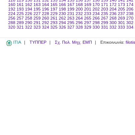
128
129
130
131
132
133
134
135
136
137
138
139
140
141
142
160
161
162
163
164
165
166
167
168
169
170
171
172
173
174
192
193
194
195
196
197
198
199
200
201
202
203
204
205
206
224
225
226
227
228
229
230
231
232
233
234
235
236
237
238
256
257
258
259
260
261
262
263
264
265
266
267
268
269
270
288
289
290
291
292
293
294
295
296
297
298
299
300
301
302
320
321
322
323
324
325
326
327
328
329
330
331
332
333
334
ITIA
ΤΥΠΠΕΡ
Σχ. Πολ. Μηχ. ΕΜΠ
Επικοινωνία:
filot