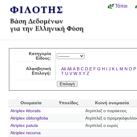
Τόποι
Κατηγορία
Είδους:
Αλφαβητική
All
All
A
B
C
D
E
F
G
H
I
J
K
L
M
N
O
P
Επιλογή:
T
U
V
W
X
Y
Z
Ονομασία
Υποείδος
Κοινή ονομασία
Atriplex littoralis
Ατρίπλεξ ο παράκτιος
Atriplex oblongifolia
Ατρίπλεξ ο προμηκόφυλλο
Atriplex patula
Ατρίπλεξ ο ευρύς
Atriplex recurva