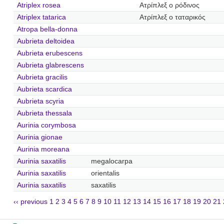
Atriplex rosea
Ατρίπλεξ ο ρόδινος
Atriplex tatarica
Ατρίπλεξ ο ταταρικός
Atropa bella-donna
Aubrieta deltoidea
Aubrieta erubescens
Aubrieta glabrescens
Aubrieta gracilis
Aubrieta scardica
Aubrieta scyria
Aubrieta thessala
Aurinia corymbosa
Aurinia gionae
Aurinia moreana
Aurinia saxatilis
megalocarpa
Aurinia saxatilis
orientalis
Aurinia saxatilis
saxatilis
‹‹ previous
1
2
3
4
5
6
7
8
9
10
11
12
13
14
15
16
17
18
19
20
21