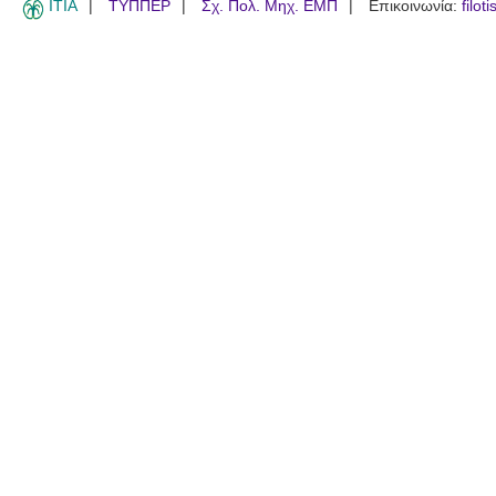
ITIA
ΤΥΠΠΕΡ
Σχ. Πολ. Μηχ. ΕΜΠ
Επικοινωνία:
filot