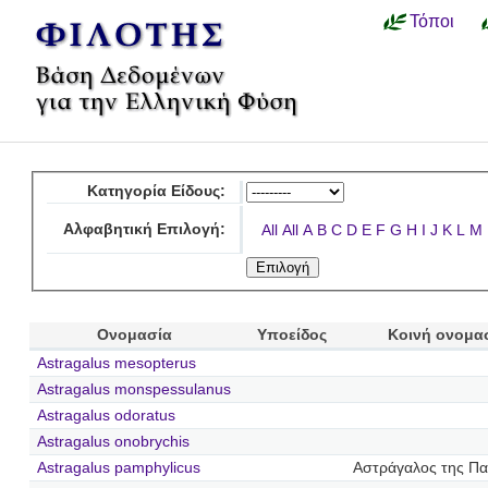
Τόποι
Κατηγορία Είδους:
Αλφαβητική Επιλογή:
All
All
A
B
C
D
E
F
G
H
I
J
K
L
M
Ονομασία
Υποείδος
Κοινή ονομα
Astragalus mesopterus
Astragalus monspessulanus
Astragalus odoratus
Astragalus onobrychis
Astragalus pamphylicus
Αστράγαλος της Πα