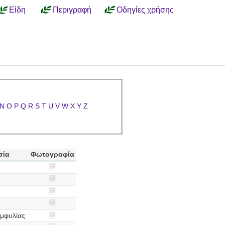
Είδη
Περιγραφή
Οδηγίες χρήσης
N
O
P
Q
R
S
T
U
V
W
X
Y
Z
σία
Φωτογραφία
μφυλίας