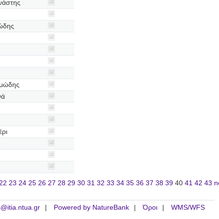
νάστης
ώδης
αμώδης
νά
έρι
22
23
24
25
26
27
28
29
30
31
32
33
34
35
36
37
38
39
40
41
42
43
n
is@itia.ntua.gr
Powered by NatureBank
Όροι
WMS/WFS