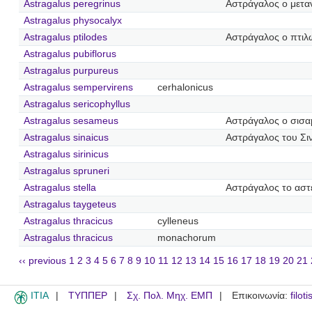
Astragalus peregrinus
Αστράγαλος ο μετα
Astragalus physocalyx
Astragalus ptilodes
Αστράγαλος ο πτιλ
Astragalus pubiflorus
Astragalus purpureus
Astragalus sempervirens
cerhalonicus
Astragalus sericophyllus
Astragalus sesameus
Αστράγαλος ο σισ
Astragalus sinaicus
Αστράγαλος του Σι
Astragalus sirinicus
Astragalus spruneri
Astragalus stella
Αστράγαλος το αστ
Astragalus taygeteus
Astragalus thracicus
cylleneus
Astragalus thracicus
monachorum
‹‹ previous
1
2
3
4
5
6
7
8
9
10
11
12
13
14
15
16
17
18
19
20
21
ITIA
ΤΥΠΠΕΡ
Σχ. Πολ. Μηχ. ΕΜΠ
Επικοινωνία:
filot