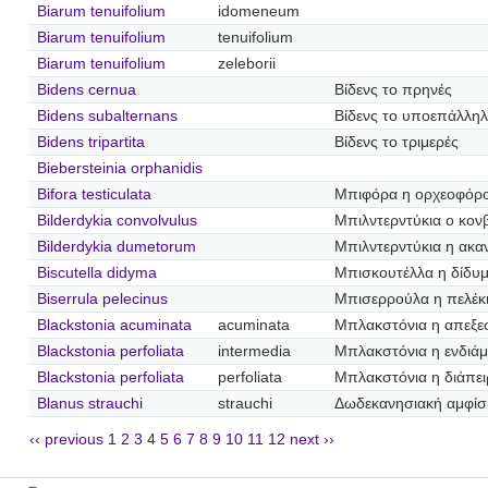
Biarum tenuifolium
idomeneum
Biarum tenuifolium
tenuifolium
Biarum tenuifolium
zeleborii
Bidens cernua
Βίδενς το πρηνές
Bidens subalternans
Βίδενς το υποεπάλλη
Bidens tripartita
Βίδενς το τριμερές
Biebersteinia orphanidis
Bifora testiculata
Μπιφόρα η ορχεοφόρ
Bilderdykia convolvulus
Μπιλντερντύκια ο κο
Bilderdykia dumetorum
Μπιλντερντύκια η ακα
Biscutella didyma
Μπισκουτέλλα η δίδυ
Biserrula pelecinus
Μπισερρούλα η πελέκ
Blackstonia acuminata
acuminata
Μπλακστόνια η απεξε
Blackstonia perfoliata
intermedia
Μπλακστόνια η ενδιά
Blackstonia perfoliata
perfoliata
Μπλακστόνια η διάπει
Blanus strauchi
strauchi
Δωδεκανησιακή αμφίσ
‹‹ previous
1
2
3
4
5
6
7
8
9
10
11
12
next ››