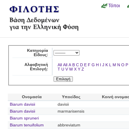
Τόποι
Κατηγορία
Είδους:
Αλφαβητική
All
All
A
B
C
D
E
F
G
H
I
J
K
L
M
N
O
P
Επιλογή:
T
U
V
W
X
Y
Z
Ονομασία
Υποείδος
Κοινή ονομα
Biarum davisii
davisii
Biarum davisii
marmarisensis
Biarum spruneri
Biarum tenuifolium
abbreviatum