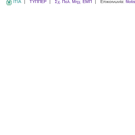
ITIA
ΤΥΠΠΕΡ
Σχ. Πολ. Μηχ. ΕΜΠ
Επικοινωνία:
filot