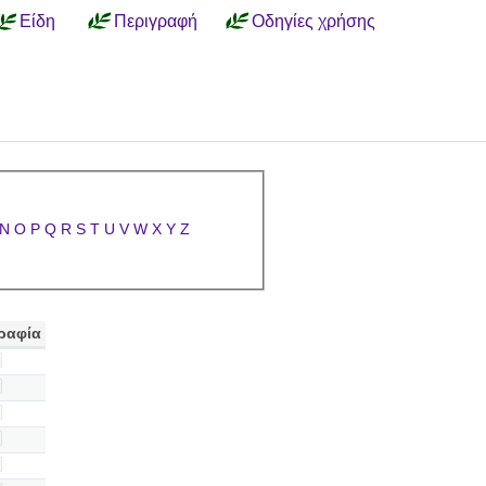
Είδη
Περιγραφή
Οδηγίες χρήσης
N
O
P
Q
R
S
T
U
V
W
X
Y
Z
ραφία