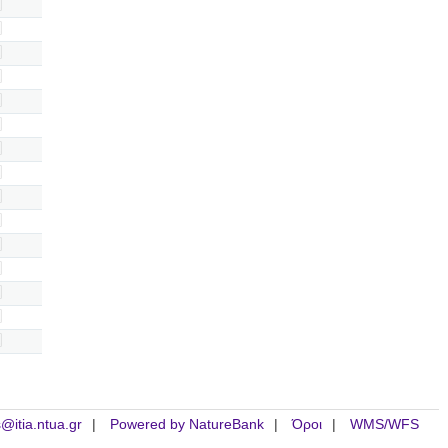
is@itia.ntua.gr
Powered by NatureBank
Όροι
WMS/WFS