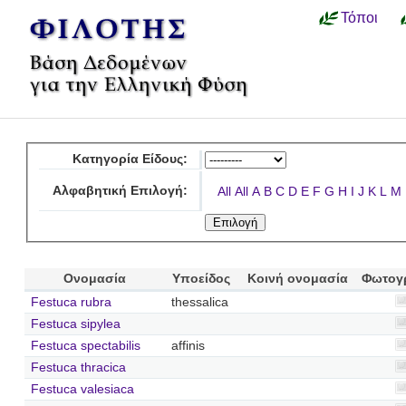
Τόποι
Κατηγορία Είδους:
Αλφαβητική Επιλογή:
All
All
A
B
C
D
E
F
G
H
I
J
K
L
M
Ονομασία
Υποείδος
Κοινή ονομασία
Φωτογ
Festuca rubra
thessalica
Festuca sipylea
Festuca spectabilis
affinis
Festuca thracica
Festuca valesiaca