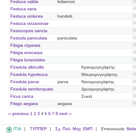
Festuca valida
leilaensis
Festuca varia
Festuca violacea
handelii
Festuca vizzavonae
Festucopsis sancta
Festuda paniculata
paniculata
Fibigia clypeata
Fibigia eriocarpa
Fibigia lunarioides
Ficedula albicollis
Κρικομυγοχάφτης
Ficedula hypoleuca
Μαυρομυγοχάφτης
Ficedula parva
parva
Νανομυγοχάφτης
Ficedula semitorquata
Δρυομυγοχάφτης
Ficus carica
Συκιά
Filago aegaea
aegaea
‹‹ previous
1
2
3
4
5
6
7
8
next ››
ITIA
ΤΥΠΠΕΡ
Σχ. Πολ. Μηχ. ΕΜΠ
Επικοινωνία:
filot