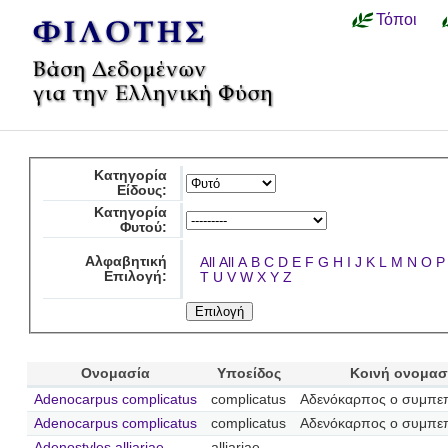
Τόποι
Κατηγορία
Είδους:
Κατηγορία
Φυτού:
Αλφαβητική
All
All
A
B
C
D
E
F
G
H
I
J
K
L
M
N
O
P
Επιλογή:
T
U
V
W
X
Y
Z
Ονομασία
Υποείδος
Κοινή ονομασ
Adenocarpus complicatus
complicatus
Αδενόκαρπος ο συμπε
Adenocarpus complicatus
complicatus
Αδενόκαρπος ο συμπε
Adenostyles alliariae
alliariae