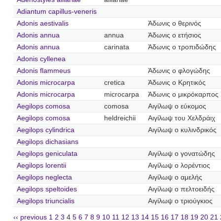
Adiantum capillus-veneris
Adonis aestivalis
Άδωνις ο θερινός
Adonis annua
annua
Άδωνις ο ετήσιος
Adonis annua
carinata
Άδωνις ο τροπιδώδης
Adonis cyllenea
Adonis flammeus
Άδωνις ο φλογώδης
Adonis microcarpa
cretica
Άδωνις ο Κρητικός
Adonis microcarpa
microcarpa
Άδωνις ο μικρόκαρπος
Aegilops comosa
comosa
Αιγίλωψ ο εύκομος
Aegilops comosa
heldreichii
Αιγίλωψ του Χελδράιχ
Aegilops cylindrica
Αιγίλωψ ο κυλινδρικός
Aegilops dichasians
Aegilops geniculata
Αιγίλωψ ο γονατώδης
Aegilops lorentii
Αιγίλωψ ο λορέντιος
Aegilops neglecta
Αιγίλωψ ο αμελής
Aegilops speltoides
Αιγίλωψ ο πελτοειδής
Aegilops triuncialis
Αιγίλωψ ο τριούγκιος
‹‹ previous
1
2
3
4
5
6
7
8
9
10
11
12
13
14
15
16
17
18
19
20
21