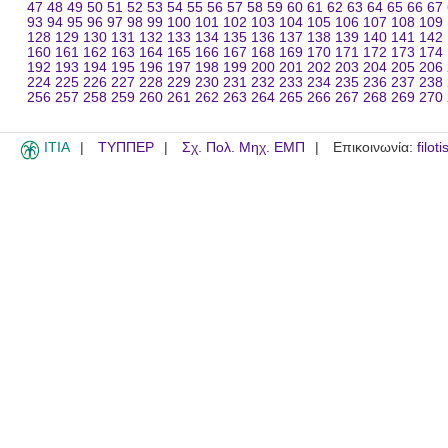
47
48
49
50
51
52
53
54
55
56
57
58
59
60
61
62
63
64
65
66
67
93
94
95
96
97
98
99
100
101
102
103
104
105
106
107
108
109
128
129
130
131
132
133
134
135
136
137
138
139
140
141
142
160
161
162
163
164
165
166
167
168
169
170
171
172
173
174
192
193
194
195
196
197
198
199
200
201
202
203
204
205
206
224
225
226
227
228
229
230
231
232
233
234
235
236
237
238
256
257
258
259
260
261
262
263
264
265
266
267
268
269
270
ITIA
ΤΥΠΠΕΡ
Σχ. Πολ. Μηχ. ΕΜΠ
Επικοινωνία:
filot