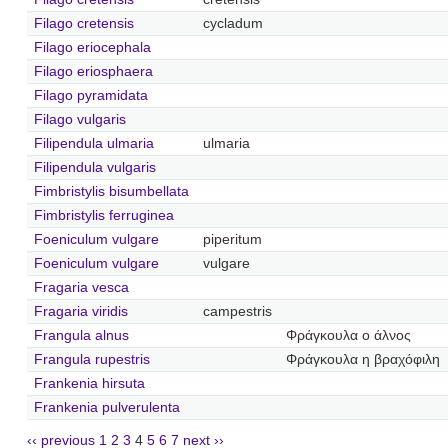
Filago cretensis
cycladum
Filago eriocephala
Filago eriosphaera
Filago pyramidata
Filago vulgaris
Filipendula ulmaria
ulmaria
Filipendula vulgaris
Fimbristylis bisumbellata
Fimbristylis ferruginea
Foeniculum vulgare
piperitum
Foeniculum vulgare
vulgare
Fragaria vesca
Fragaria viridis
campestris
Frangula alnus
Φράγκουλα ο άλνος
Frangula rupestris
Φράγκουλα η βραχόφιλη
Frankenia hirsuta
Frankenia pulverulenta
‹‹ previous
1
2
3
4
5
6
7
next ››