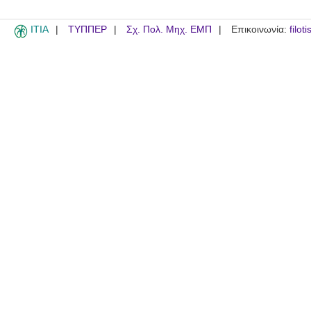
ITIA
ΤΥΠΠΕΡ
Σχ. Πολ. Μηχ. ΕΜΠ
Επικοινωνία:
filot