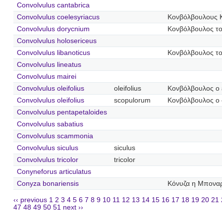
Convolvulus cantabrica
Convolvulus coelesyriacus
Κονβόλβουλους Κ
Convolvulus dorycnium
Κονβόλβουλος το
Convolvulus holosericeus
Convolvulus libanoticus
Κονβόλβουλος το
Convolvulus lineatus
Convolvulus mairei
Convolvulus oleifolius
oleifolius
Κονβόλβουλος ο 
Convolvulus oleifolius
scopulorum
Κονβόλβουλος ο
Convolvulus pentapetaloides
Convolvulus sabatius
Convolvulus scammonia
Convolvulus siculus
siculus
Convolvulus tricolor
tricolor
Conyneforus articulatus
Conyza bonariensis
Κόνυζα η Μποναρ
‹‹ previous
1
2
3
4
5
6
7
8
9
10
11
12
13
14
15
16
17
18
19
20
21
47
48
49
50
51
next ››