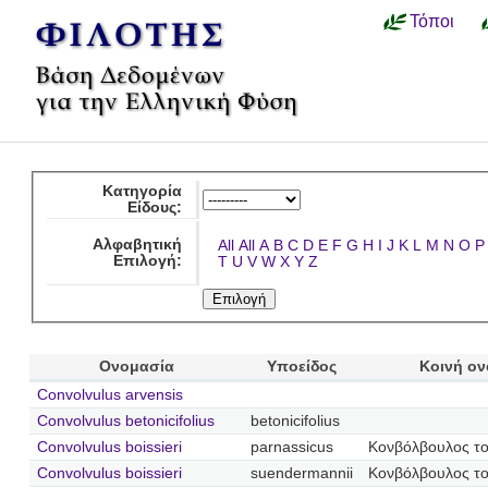
Τόποι
Κατηγορία
Είδους:
Αλφαβητική
All
All
A
B
C
D
E
F
G
H
I
J
K
L
M
N
O
P
Επιλογή:
T
U
V
W
X
Y
Z
Ονομασία
Υποείδος
Κοινή ο
Convolvulus arvensis
Convolvulus betonicifolius
betonicifolius
Convolvulus boissieri
parnassicus
Κονβόλβουλος τ
Convolvulus boissieri
suendermannii
Κονβόλβουλος το