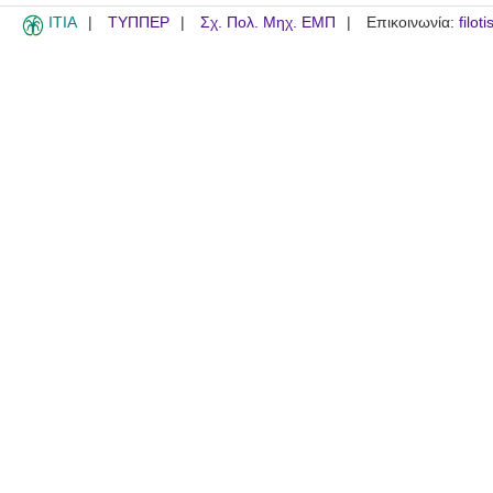
ITIA
ΤΥΠΠΕΡ
Σχ. Πολ. Μηχ. ΕΜΠ
Επικοινωνία:
filot