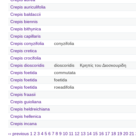
Crepis auriculifolia
Crepis baldaccii
Crepis biennis
Crepis bithynica
Crepis capillaris
Crepis conyzifolia
conyzifolia
Crepis cretica
Crepis crocifolia
Crepis dioscoridis
dioscoridis
Κρηπίς του Διοσκουρίδη
Crepis foetida
commutata
Crepis foetida
foetida
Crepis foetida
roeadifolia
Crepis fraasii
Crepis guioliana
Crepis heldreichiana
Crepis hellenica
Crepis incana
‹‹ previous
1
2
3
4
5
6
7
8
9
10
11
12
13
14
15
16
17
18
19
20
21