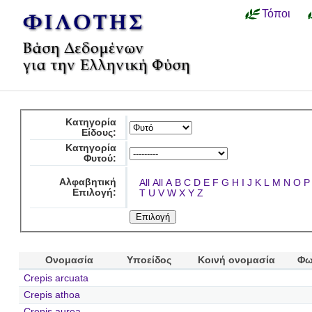
Τόποι
Κατηγορία
Είδους:
Κατηγορία
Φυτού:
Αλφαβητική
All
All
A
B
C
D
E
F
G
H
I
J
K
L
M
N
O
P
Επιλογή:
T
U
V
W
X
Y
Z
Ονομασία
Υποείδος
Κοινή ονομασία
Φω
Crepis arcuata
Crepis athoa
Crepis aurea