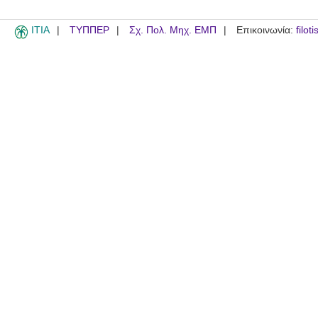
ITIA
ΤΥΠΠΕΡ
Σχ. Πολ. Μηχ. ΕΜΠ
Επικοινωνία:
filot