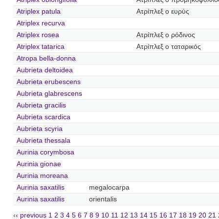
Atriplex patula
Ατρίπλεξ ο ευρύς
Atriplex recurva
Atriplex rosea
Ατρίπλεξ ο ρόδινος
Atriplex tatarica
Ατρίπλεξ ο ταταρικός
Atropa bella-donna
Aubrieta deltoidea
Aubrieta erubescens
Aubrieta glabrescens
Aubrieta gracilis
Aubrieta scardica
Aubrieta scyria
Aubrieta thessala
Aurinia corymbosa
Aurinia gionae
Aurinia moreana
Aurinia saxatilis
megalocarpa
Aurinia saxatilis
orientalis
‹‹ previous
1
2
3
4
5
6
7
8
9
10
11
12
13
14
15
16
17
18
19
20
21