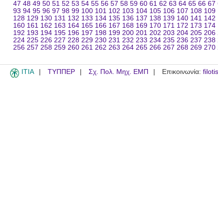
47
48
49
50
51
52
53
54
55
56
57
58
59
60
61
62
63
64
65
66
67
93
94
95
96
97
98
99
100
101
102
103
104
105
106
107
108
109
128
129
130
131
132
133
134
135
136
137
138
139
140
141
142
160
161
162
163
164
165
166
167
168
169
170
171
172
173
174
192
193
194
195
196
197
198
199
200
201
202
203
204
205
206
224
225
226
227
228
229
230
231
232
233
234
235
236
237
238
256
257
258
259
260
261
262
263
264
265
266
267
268
269
270
ITIA
ΤΥΠΠΕΡ
Σχ. Πολ. Μηχ. ΕΜΠ
Επικοινωνία:
filot