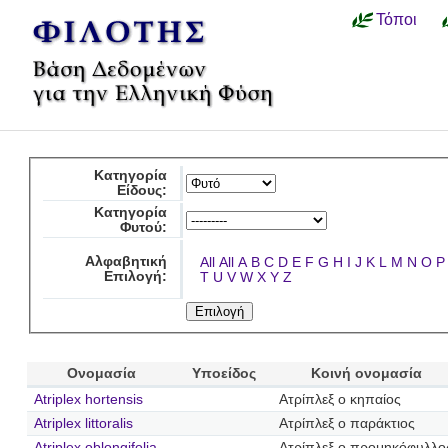
Τόποι
Κατηγορία
Είδους:
Κατηγορία
Φυτού:
Αλφαβητική
All
All
A
B
C
D
E
F
G
H
I
J
K
L
M
N
O
P
Επιλογή:
T
U
V
W
X
Y
Z
Ονομασία
Υποείδος
Κοινή ονομασία
Atriplex hortensis
Ατρίπλεξ ο κηπαίος
Atriplex littoralis
Ατρίπλεξ ο παράκτιος
Atriplex oblongifolia
Ατρίπλεξ ο προμηκόφυλλο