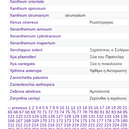
Xanthium orientale
Xanthium spinosum
Xanthium strumarium
strumatium
Xenus cinereus
Ρωσότριγγας
Xeranthemum annuum
Xeranthemum cylindraceum
Xeranthemum inapertum
Xerohippus solerii
Ξηρόιππος ο Σολέριο
Xya pfaendleri
Ξύα του Πφαίντλερ
Xya variegata
Ξύα η ποικιλούσα
Ypthima asterope
Υφθίμα η Αστεριώπη
Zannichellia palustris
Zantedeschia aethiopica
Zelkova abelicea
Αμπελιτσιά
Zerynthia cerisyi
Ζερύνθια η κερίσυος
‹‹ previous
1
2
3
4
5
6
7
8
9
10
11
12
13
14
15
16
17
18
19
20
21
65
66
67
68
69
70
71
72
73
74
75
76
77
78
79
80
81
82
83
84
85
121
122
123
124
125
126
127
128
129
130
131
132
133
134
135
166
167
168
169
170
171
172
173
174
175
176
177
178
179
180
211
212
213
214
215
216
217
218
219
220
221
222
223
224
225