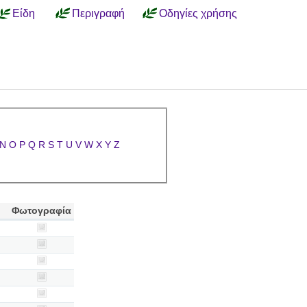
Είδη
Περιγραφή
Οδηγίες χρήσης
N
O
P
Q
R
S
T
U
V
W
X
Y
Z
Φωτογραφία