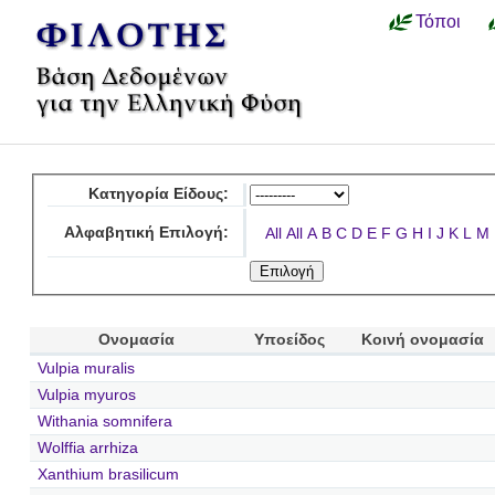
Τόποι
Κατηγορία Είδους:
Αλφαβητική Επιλογή:
All
All
A
B
C
D
E
F
G
H
I
J
K
L
M
Ονομασία
Υποείδος
Κοινή ονομασία
Vulpia muralis
Vulpia myuros
Withania somnifera
Wolffia arrhiza
Xanthium brasilicum