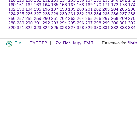
128
129
130
131
132
133
134
135
136
137
138
139
140
141
142
160
161
162
163
164
165
166
167
168
169
170
171
172
173
174
192
193
194
195
196
197
198
199
200
201
202
203
204
205
206
224
225
226
227
228
229
230
231
232
233
234
235
236
237
238
256
257
258
259
260
261
262
263
264
265
266
267
268
269
270
288
289
290
291
292
293
294
295
296
297
298
299
300
301
302
320
321
322
323
324
325
326
327
328
329
330
331
332
333
334
ITIA
ΤΥΠΠΕΡ
Σχ. Πολ. Μηχ. ΕΜΠ
Επικοινωνία:
filot