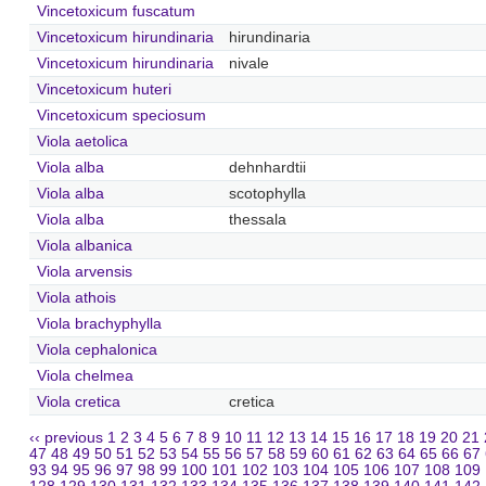
Vincetoxicum fuscatum
Vincetoxicum hirundinaria
hirundinaria
Vincetoxicum hirundinaria
nivale
Vincetoxicum huteri
Vincetoxicum speciosum
Viola aetolica
Viola alba
dehnhardtii
Viola alba
scotophylla
Viola alba
thessala
Viola albanica
Viola arvensis
Viola athois
Viola brachyphylla
Viola cephalonica
Viola chelmea
Viola cretica
cretica
‹‹ previous
1
2
3
4
5
6
7
8
9
10
11
12
13
14
15
16
17
18
19
20
21
47
48
49
50
51
52
53
54
55
56
57
58
59
60
61
62
63
64
65
66
67
93
94
95
96
97
98
99
100
101
102
103
104
105
106
107
108
109