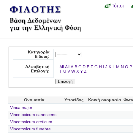
Τόποι
Κατηγορία
Είδους:
Αλφαβητική
All
All
A
B
C
D
E
F
G
H
I
J
K
L
M
N
O
P
Επιλογή:
T
U
V
W
X
Y
Z
Ονομασία
Υποείδος
Κοινή ονομασία
Φωτ
Vinca major
Vincetoxicum canescens
Vincetoxicum creticum
Vincetoxicum funebre