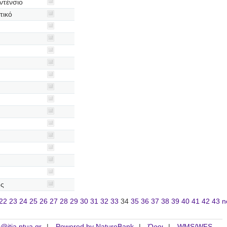
ντένσιο
τικό
ος
22
23
24
25
26
27
28
29
30
31
32
33
34
35
36
37
38
39
40
41
42
43
n
is@itia.ntua.gr
Powered by NatureBank
Όροι
WMS/WFS