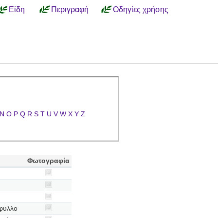
Είδη
Περιγραφή
Οδηγίες χρήσης
N
O
P
Q
R
S
T
U
V
W
X
Y
Z
Φωτογραφία
όφυλλο