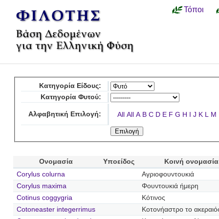
Τόποι
Κατηγορία Είδους:
Κατηγορία Φυτού:
Αλφαβητική Επιλογή:
All
All
A
B
C
D
E
F
G
H
I
J
K
L
M
Ονομασία
Υποείδος
Κοινή ονομασία
Corylus colurna
Αγριοφουντουκιά
Corylus maxima
Φουντουκιά ήμερη
Cotinus coggygria
Κότινος
Cotoneaster integerrimus
Κοτονήαστρο το ακεραι