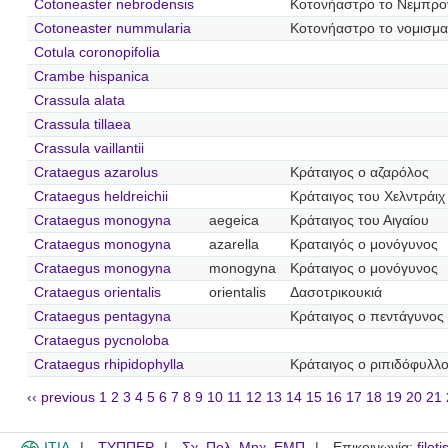
Cotoneaster nebrodensis
Κοτονήαστρο το Νεμπρο
Cotoneaster nummularia
Κοτονήαστρο το νομισμα
Cotula coronopifolia
Crambe hispanica
Crassula alata
Crassula tillaea
Crassula vaillantii
Crataegus azarolus
Κράταιγος ο αζαρόλος
Crataegus heldreichii
Κράταιγος του Χελντράιχ
Crataegus monogyna
aegeica
Κράταιγος του Αιγαίου
Crataegus monogyna
azarella
Κραταιγός ο μονόγυνος
Crataegus monogyna
monogyna
Κράταιγος ο μονόγυνος
Crataegus orientalis
orientalis
Δασοτρικουκιά
Crataegus pentagyna
Κράταιγος ο πεντάγυνος
Crataegus pycnoloba
Crataegus rhipidophylla
Κράταιγος ο ριπιδόφυλλ
‹‹ previous
1
2
3
4
5
6
7
8
9
10
11
12
13
14
15
16
17
18
19
20
21
ITIA
ΤΥΠΠΕΡ
Σχ. Πολ. Μηχ. ΕΜΠ
Επικοινωνία:
filot