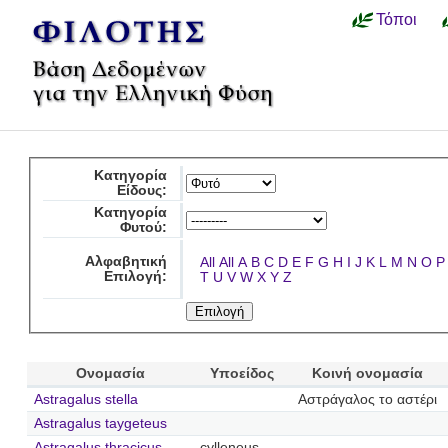
Τόποι
Κατηγορία
Είδους:
Κατηγορία
Φυτού:
Αλφαβητική
All
All
A
B
C
D
E
F
G
H
I
J
K
L
M
N
O
P
Επιλογή:
T
U
V
W
X
Y
Z
Ονομασία
Υποείδος
Κοινή ονομασία
Astragalus stella
Αστράγαλος το αστέρι
Astragalus taygeteus
Astragalus thracicus
cylleneus