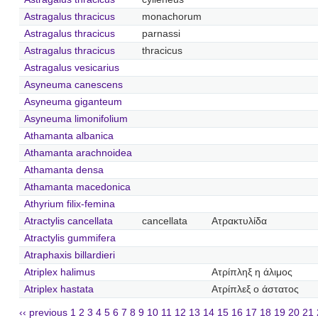
Astragalus thracicus
monachorum
Astragalus thracicus
parnassi
Astragalus thracicus
thracicus
Astragalus vesicarius
Asyneuma canescens
Asyneuma giganteum
Asyneuma limonifolium
Athamanta albanica
Athamanta arachnoidea
Athamanta densa
Athamanta macedonica
Athyrium filix-femina
Atractylis cancellata
cancellata
Ατρακτυλίδα
Atractylis gummifera
Atraphaxis billardieri
Atriplex halimus
Ατρίπληξ η άλιμος
Atriplex hastata
Ατρίπλεξ ο άστατος
‹‹ previous
1
2
3
4
5
6
7
8
9
10
11
12
13
14
15
16
17
18
19
20
21