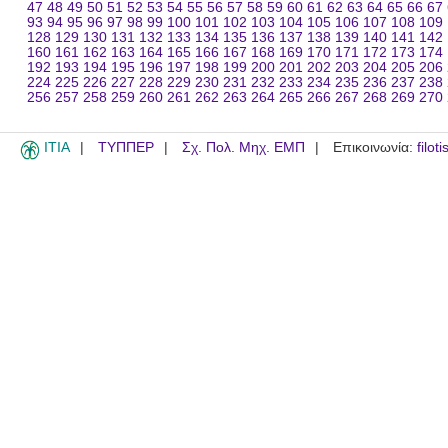
47
48
49
50
51
52
53
54
55
56
57
58
59
60
61
62
63
64
65
66
67
93
94
95
96
97
98
99
100
101
102
103
104
105
106
107
108
109
128
129
130
131
132
133
134
135
136
137
138
139
140
141
142
160
161
162
163
164
165
166
167
168
169
170
171
172
173
174
192
193
194
195
196
197
198
199
200
201
202
203
204
205
206
224
225
226
227
228
229
230
231
232
233
234
235
236
237
238
256
257
258
259
260
261
262
263
264
265
266
267
268
269
270
ITIA
ΤΥΠΠΕΡ
Σχ. Πολ. Μηχ. ΕΜΠ
Επικοινωνία:
filot