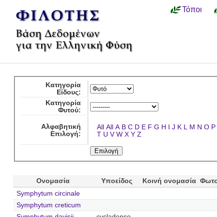
Τόποι
Κατηγορία
Είδους:
Κατηγορία
Φυτού:
Αλφαβητική
All
All
A
B
C
D
E
F
G
H
I
J
K
L
M
N
O
P
Επιλογή:
T
U
V
W
X
Y
Z
Ονομασία
Υποείδος
Κοινή ονομασία
Φωτο
Symphytum circinale
Symphytum creticum
Symphytum davisii
cycladense