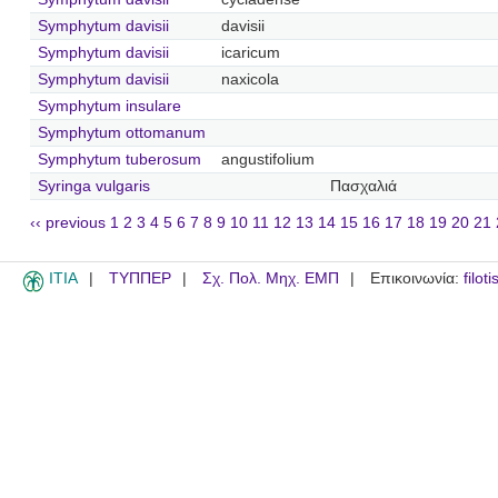
Symphytum davisii
davisii
Symphytum davisii
icaricum
Symphytum davisii
naxicola
Symphytum insulare
Symphytum ottomanum
Symphytum tuberosum
angustifolium
Syringa vulgaris
Πασχαλιά
‹‹ previous
1
2
3
4
5
6
7
8
9
10
11
12
13
14
15
16
17
18
19
20
21
ITIA
ΤΥΠΠΕΡ
Σχ. Πολ. Μηχ. ΕΜΠ
Επικοινωνία:
filot