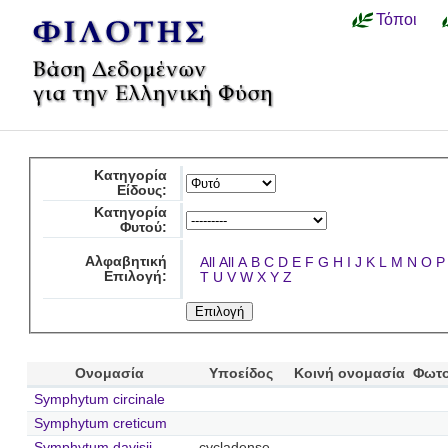
Τόποι
Κατηγορία
Είδους:
Κατηγορία
Φυτού:
Αλφαβητική
All
All
A
B
C
D
E
F
G
H
I
J
K
L
M
N
O
P
Επιλογή:
T
U
V
W
X
Y
Z
Ονομασία
Υποείδος
Κοινή ονομασία
Φωτο
Symphytum circinale
Symphytum creticum
Symphytum davisii
cycladense