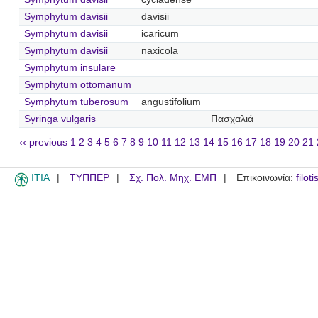
Symphytum davisii
davisii
Symphytum davisii
icaricum
Symphytum davisii
naxicola
Symphytum insulare
Symphytum ottomanum
Symphytum tuberosum
angustifolium
Syringa vulgaris
Πασχαλιά
‹‹ previous
1
2
3
4
5
6
7
8
9
10
11
12
13
14
15
16
17
18
19
20
21
ITIA
ΤΥΠΠΕΡ
Σχ. Πολ. Μηχ. ΕΜΠ
Επικοινωνία:
filot