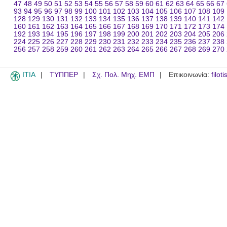
47
48
49
50
51
52
53
54
55
56
57
58
59
60
61
62
63
64
65
66
67
93
94
95
96
97
98
99
100
101
102
103
104
105
106
107
108
109
128
129
130
131
132
133
134
135
136
137
138
139
140
141
142
160
161
162
163
164
165
166
167
168
169
170
171
172
173
174
192
193
194
195
196
197
198
199
200
201
202
203
204
205
206
224
225
226
227
228
229
230
231
232
233
234
235
236
237
238
256
257
258
259
260
261
262
263
264
265
266
267
268
269
270
ITIA
ΤΥΠΠΕΡ
Σχ. Πολ. Μηχ. ΕΜΠ
Επικοινωνία:
filot