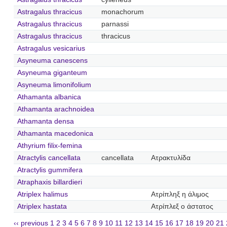
Astragalus thracicus
monachorum
Astragalus thracicus
parnassi
Astragalus thracicus
thracicus
Astragalus vesicarius
Asyneuma canescens
Asyneuma giganteum
Asyneuma limonifolium
Athamanta albanica
Athamanta arachnoidea
Athamanta densa
Athamanta macedonica
Athyrium filix-femina
Atractylis cancellata
cancellata
Ατρακτυλίδα
Atractylis gummifera
Atraphaxis billardieri
Atriplex halimus
Ατρίπληξ η άλιμος
Atriplex hastata
Ατρίπλεξ ο άστατος
‹‹ previous
1
2
3
4
5
6
7
8
9
10
11
12
13
14
15
16
17
18
19
20
21