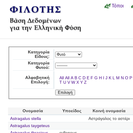
Τόποι
Κατηγορία
Είδους:
Κατηγορία
Φυτού:
Αλφαβητική
All
All
A
B
C
D
E
F
G
H
I
J
K
L
M
N
O
P
Επιλογή:
T
U
V
W
X
Y
Z
Ονομασία
Υποείδος
Κοινή ονομασία
Astragalus stella
Αστράγαλος το αστέρι
Astragalus taygeteus
Astragalus thracicus
cylleneus