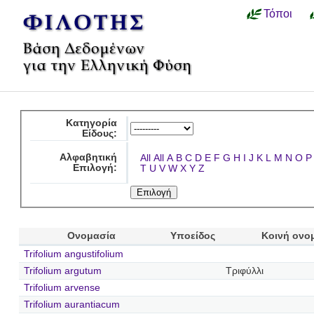
Τόποι
Κατηγορία
Είδους:
Αλφαβητική
All
All
A
B
C
D
E
F
G
H
I
J
K
L
M
N
O
P
Επιλογή:
T
U
V
W
X
Y
Z
Ονομασία
Υποείδος
Κοινή ονο
Trifolium angustifolium
Trifolium argutum
Τριφύλλι
Trifolium arvense
Trifolium aurantiacum