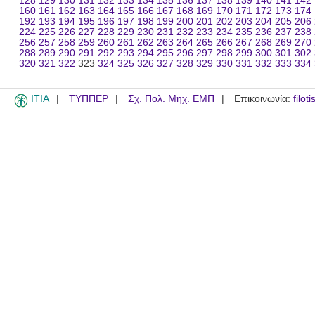
128
129
130
131
132
133
134
135
136
137
138
139
140
141
142
160
161
162
163
164
165
166
167
168
169
170
171
172
173
174
192
193
194
195
196
197
198
199
200
201
202
203
204
205
206
224
225
226
227
228
229
230
231
232
233
234
235
236
237
238
256
257
258
259
260
261
262
263
264
265
266
267
268
269
270
288
289
290
291
292
293
294
295
296
297
298
299
300
301
302
320
321
322
323
324
325
326
327
328
329
330
331
332
333
334
ITIA
ΤΥΠΠΕΡ
Σχ. Πολ. Μηχ. ΕΜΠ
Επικοινωνία:
filot