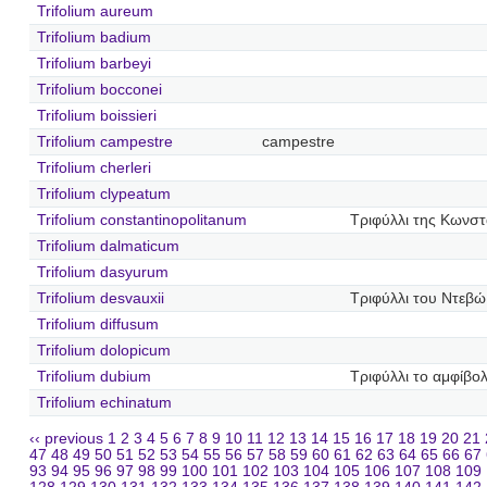
Trifolium aureum
Trifolium badium
Trifolium barbeyi
Trifolium bocconei
Trifolium boissieri
Trifolium campestre
campestre
Trifolium cherleri
Trifolium clypeatum
Trifolium constantinopolitanum
Τριφύλλι της Κωνσ
Trifolium dalmaticum
Trifolium dasyurum
Trifolium desvauxii
Τριφύλλι του Ντεβώ
Trifolium diffusum
Trifolium dolopicum
Trifolium dubium
Τριφύλλι το αμφίβο
Trifolium echinatum
‹‹ previous
1
2
3
4
5
6
7
8
9
10
11
12
13
14
15
16
17
18
19
20
21
47
48
49
50
51
52
53
54
55
56
57
58
59
60
61
62
63
64
65
66
67
93
94
95
96
97
98
99
100
101
102
103
104
105
106
107
108
109