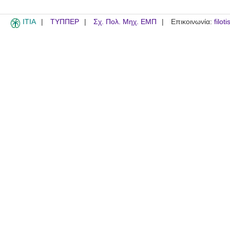
ITIA
ΤΥΠΠΕΡ
Σχ. Πολ. Μηχ. ΕΜΠ
Επικοινωνία:
filot