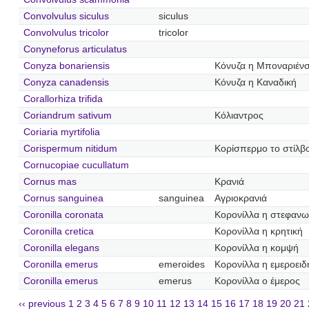
Convolvulus siculus
siculus
Convolvulus tricolor
tricolor
Conyneforus articulatus
Conyza bonariensis
Κόνυζα η Μποναριένσ
Conyza canadensis
Κόνυζα η Καναδική
Corallorhiza trifida
Coriandrum sativum
Κόλιαντρος
Coriaria myrtifolia
Corispermum nitidum
Κορίσπερμο το στίλβ
Cornucopiae cucullatum
Cornus mas
Κρανιά
Cornus sanguinea
sanguinea
Αγριοκρανιά
Coronilla coronata
Κορονίλλα η στεφανω
Coronilla cretica
Κορονίλλα η κρητική
Coronilla elegans
Κορονίλλα η κομψή
Coronilla emerus
emeroides
Κορονίλλα η εμεροειδ
Coronilla emerus
emerus
Κορονίλλα ο έμερος
‹‹ previous
1
2
3
4
5
6
7
8
9
10
11
12
13
14
15
16
17
18
19
20
21