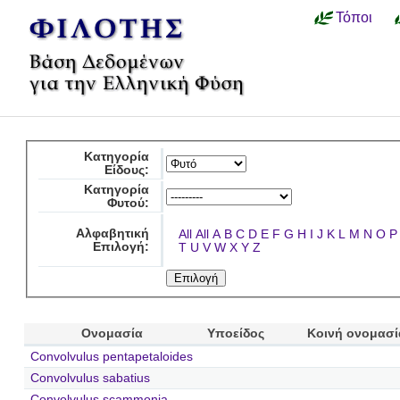
Τόποι
Κατηγορία
Είδους:
Κατηγορία
Φυτού:
Αλφαβητική
All
All
A
B
C
D
E
F
G
H
I
J
K
L
M
N
O
P
Επιλογή:
T
U
V
W
X
Y
Z
Ονομασία
Υποείδος
Κοινή ονομασί
Convolvulus pentapetaloides
Convolvulus sabatius
Convolvulus scammonia