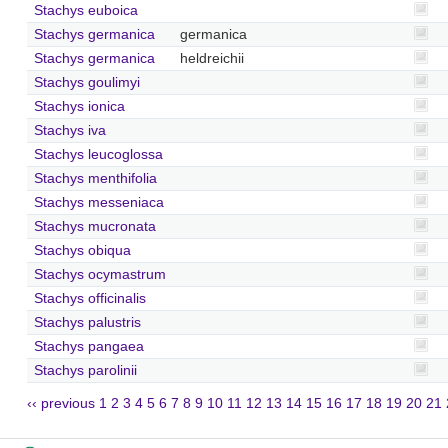
Stachys euboica
Stachys germanica
germanica
Stachys germanica
heldreichii
Stachys goulimyi
Stachys ionica
Stachys iva
Stachys leucoglossa
Stachys menthifolia
Stachys messeniaca
Stachys mucronata
Stachys obiqua
Stachys ocymastrum
Stachys officinalis
Stachys palustris
Stachys pangaea
Stachys parolinii
‹‹ previous
1
2
3
4
5
6
7
8
9
10
11
12
13
14
15
16
17
18
19
20
21