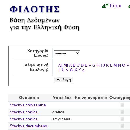
Τόποι
Κατηγορία
Είδους:
Αλφαβητική
All
All
A
B
C
D
E
F
G
H
I
J
K
L
M
N
O
P
Επιλογή:
T
U
V
W
X
Y
Z
Ονομασία
Υποείδος
Κοινή ονομασία
Φωτογραφ
Stachys chrysantha
Stachys cretica
cretica
Stachys cretica
smyrnaea
Stachys decumbens