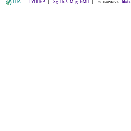
ITIA
ΤΥΠΠΕΡ
Σχ. Πολ. Μηχ. ΕΜΠ
Επικοινωνία:
filot