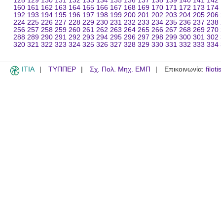
128
129
130
131
132
133
134
135
136
137
138
139
140
141
142
160
161
162
163
164
165
166
167
168
169
170
171
172
173
174
192
193
194
195
196
197
198
199
200
201
202
203
204
205
206
224
225
226
227
228
229
230
231
232
233
234
235
236
237
238
256
257
258
259
260
261
262
263
264
265
266
267
268
269
270
288
289
290
291
292
293
294
295
296
297
298
299
300
301
302
320
321
322
323
324
325
326
327
328
329
330
331
332
333
334
ITIA
ΤΥΠΠΕΡ
Σχ. Πολ. Μηχ. ΕΜΠ
Επικοινωνία:
filot