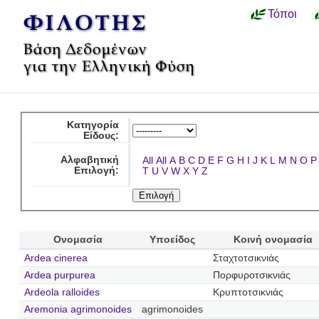
Τόποι
Κατηγορία
Είδους:
Αλφαβητική
All
All
A
B
C
D
E
F
G
H
I
J
K
L
M
N
O
P
Επιλογή:
T
U
V
W
X
Y
Z
Ονομασία
Υποείδος
Κοινή ονομασία
Ardea cinerea
Σταχτοτσικνιάς
Ardea purpurea
Πορφυροτσικνιάς
Ardeola ralloides
Κρυπτοτσικνιάς
Aremonia agrimonoides
agrimonoides