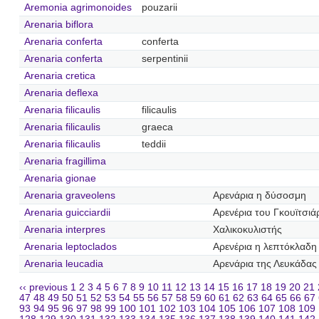
Aremonia agrimonoides
pouzarii
Arenaria biflora
Arenaria conferta
conferta
Arenaria conferta
serpentinii
Arenaria cretica
Arenaria deflexa
Arenaria filicaulis
filicaulis
Arenaria filicaulis
graeca
Arenaria filicaulis
teddii
Arenaria fragillima
Arenaria gionae
Arenaria graveolens
Αρενάρια η δύσοσμη
Arenaria guicciardii
Αρενέρια του Γκουϊτσιά
Arenaria interpres
Χαλικοκυλιστής
Arenaria leptoclados
Αρενέρια η λεπτόκλαδη
Arenaria leucadia
Αρενάρια της Λευκάδας
‹‹ previous
1
2
3
4
5
6
7
8
9
10
11
12
13
14
15
16
17
18
19
20
21
47
48
49
50
51
52
53
54
55
56
57
58
59
60
61
62
63
64
65
66
67
93
94
95
96
97
98
99
100
101
102
103
104
105
106
107
108
109