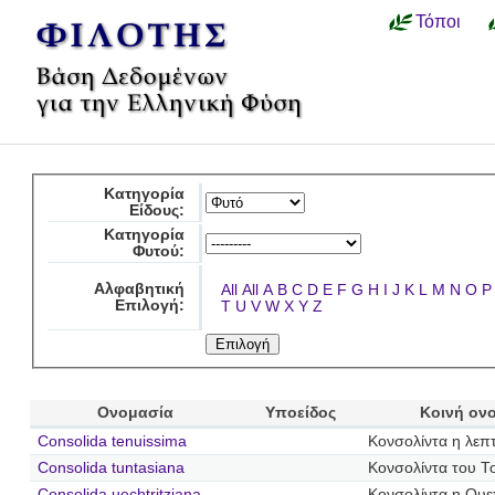
Τόποι
Κατηγορία
Είδους:
Κατηγορία
Φυτού:
Αλφαβητική
All
All
A
B
C
D
E
F
G
H
I
J
K
L
M
N
O
P
Επιλογή:
T
U
V
W
X
Y
Z
Ονομασία
Υποείδος
Κοινή ον
Consolida tenuissima
Κονσολίντα η λεπ
Consolida tuntasiana
Κονσολίντα του Τ
Consolida uechtritziana
Κονσολίντα η Ουεχ