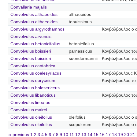
Convallaria majalis
Convolvulus althaeoides
althaeoides
Convolvulus althaeoides
tenuissimus
Convolvulus argyrothamnos
Κονβόλβουλος ο 
Convolvulus arvensis
Convolvulus betonicifolius
betonicifolius
Convolvulus boissieri
parnassicus
Κονβόλβουλος το
Convolvulus boissieri
suendermannii
Κονβόλβουλος το
Convolvulus cantabrica
Convolvulus coelesyriacus
Κονβόλβουλους Κ
Convolvulus dorycnium
Κονβόλβουλος το 
Convolvulus holosericeus
Convolvulus libanoticus
Κονβόλβουλος το
Convolvulus lineatus
Convolvulus mairei
Convolvulus oleifolius
oleifolius
Κονβόλβουλος ο 
Convolvulus oleifolius
scopulorum
Κονβόλβουλος ο 
‹‹ previous
1
2
3
4
5
6
7
8
9
10
11
12
13
14
15
16
17
18
19
20
21