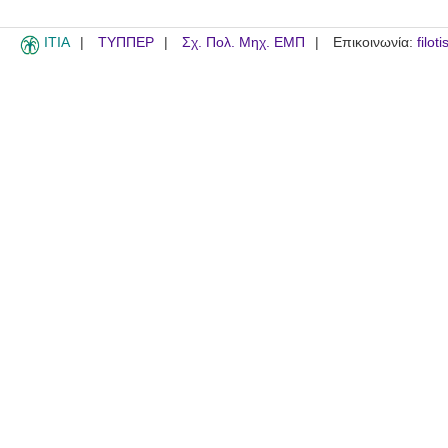
ITIA
ΤΥΠΠΕΡ
Σχ. Πολ. Μηχ. ΕΜΠ
Επικοινωνία:
filot