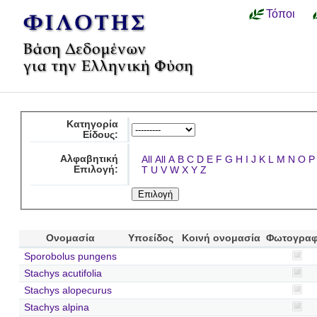
Τόποι
Κατηγορία
Είδους:
Αλφαβητική
All
All
A
B
C
D
E
F
G
H
I
J
K
L
M
N
O
P
Επιλογή:
T
U
V
W
X
Y
Z
Ονομασία
Υποείδος
Κοινή ονομασία
Φωτογραφ
Sporobolus pungens
Stachys acutifolia
Stachys alopecurus
Stachys alpina