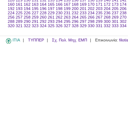
128
129
130
131
132
133
134
135
136
137
138
139
140
141
142
160
161
162
163
164
165
166
167
168
169
170
171
172
173
174
192
193
194
195
196
197
198
199
200
201
202
203
204
205
206
224
225
226
227
228
229
230
231
232
233
234
235
236
237
238
256
257
258
259
260
261
262
263
264
265
266
267
268
269
270
288
289
290
291
292
293
294
295
296
297
298
299
300
301
302
320
321
322
323
324
325
326
327
328
329
330
331
332
333
334
ITIA
ΤΥΠΠΕΡ
Σχ. Πολ. Μηχ. ΕΜΠ
Επικοινωνία:
filot