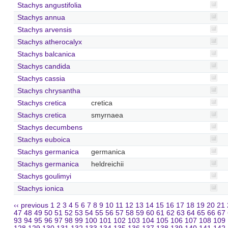
Stachys angustifolia
Stachys annua
Stachys arvensis
Stachys atherocalyx
Stachys balcanica
Stachys candida
Stachys cassia
Stachys chrysantha
Stachys cretica
cretica
Stachys cretica
smyrnaea
Stachys decumbens
Stachys euboica
Stachys germanica
germanica
Stachys germanica
heldreichii
Stachys goulimyi
Stachys ionica
‹‹ previous
1
2
3
4
5
6
7
8
9
10
11
12
13
14
15
16
17
18
19
20
21
47
48
49
50
51
52
53
54
55
56
57
58
59
60
61
62
63
64
65
66
67
93
94
95
96
97
98
99
100
101
102
103
104
105
106
107
108
109