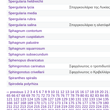
Spergularia heldreichii
Spergularia lycia
Σπεργκουλάρια της Λυκίας
Spergularia media
Spergularia rubra
Spergularia salina
Σπεργκουλάρια η αλατόφι
Sphagnum contortum
Sphagnum cuspidatum
Sphagnum palustre
Sphagnum squarrosum
Sphagnum subsecundum
Sphenopus divaricatus
Sphingonotus carinatus
Σφιγγόνωτος ο τροπιδωτό
Sphingonotus crivellarii
Σφιγγόνωτος ο Κριβελλάρ
Spiranthes spiralis
Spirodela polyrhiza
‹‹ previous
1
2
3
4
5
6
7
8
9
10
11
12
13
14
15
16
17
18
19
20
21
65
66
67
68
69
70
71
72
73
74
75
76
77
78
79
80
81
82
83
84
85
121
122
123
124
125
126
127
128
129
130
131
132
133
134
135
166
167
168
169
170
171
172
173
174
175
176
177
178
179
180
211
212
213
214
215
216
217
218
219
220
221
222
223
224
225