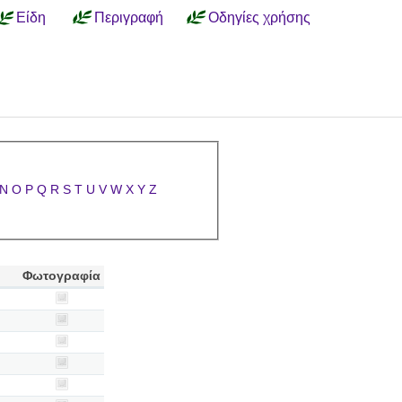
Είδη
Περιγραφή
Οδηγίες χρήσης
N
O
P
Q
R
S
T
U
V
W
X
Y
Z
Φωτογραφία