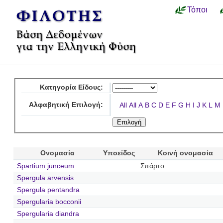
Τόποι
Κατηγορία Είδους:
Αλφαβητική Επιλογή:
All
All
A
B
C
D
E
F
G
H
I
J
K
L
M
Ονομασία
Υποείδος
Κοινή ονομασία
Spartium junceum
Σπάρτο
Spergula arvensis
Spergula pentandra
Spergularia bocconii
Spergularia diandra