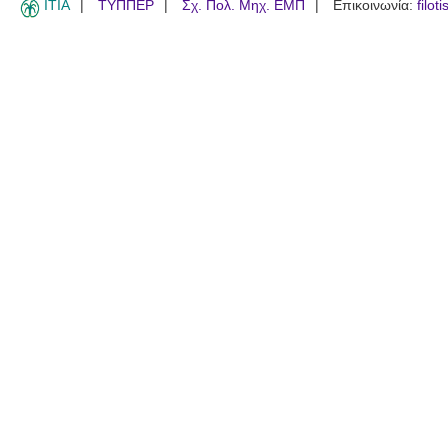
ITIA
ΤΥΠΠΕΡ
Σχ. Πολ. Μηχ. ΕΜΠ
Επικοινωνία:
filot