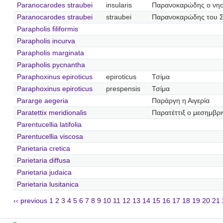
Paranocarodes straubei
insularis
Παρανοκαρώδης ο νησ
Paranocarodes straubei
straubei
Παρανοκαρώδης του 
Parapholis filiformis
Parapholis incurva
Parapholis marginata
Parapholis pycnantha
Paraphoxinus epiroticus
epiroticus
Τσίμα
Paraphoxinus epiroticus
prespensis
Τσίμα
Pararge aegeria
Παράργη η Αιγερία
Paratettix meridionalis
Παρατέττιξ ο μεσημβρι
Parentucellia latifolia
Parentucellia viscosa
Parietaria cretica
Parietaria diffusa
Parietaria judaica
Parietaria lusitanica
‹‹ previous
1
2
3
4
5
6
7
8
9
10
11
12
13
14
15
16
17
18
19
20
21