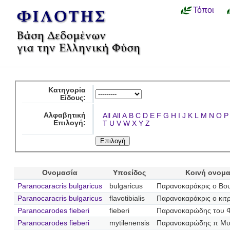
Τόποι
Κατηγορία
Είδους:
Αλφαβητική
All
All
A
B
C
D
E
F
G
H
I
J
K
L
M
N
O
P
Επιλογή:
T
U
V
W
X
Y
Z
Ονομασία
Υποείδος
Κοινή ονομα
Paranocaracris bulgaricus
bulgaricus
Παρανοκαράκρις ο Βο
Paranocaracris bulgaricus
flavotibialis
Παρανοκαράκρις ο κιτρ
Paranocarodes fieberi
fieberi
Παρανοκαρώδης του 
Paranocarodes fieberi
mytilenensis
Παρανοκαρώδης π Μυτ