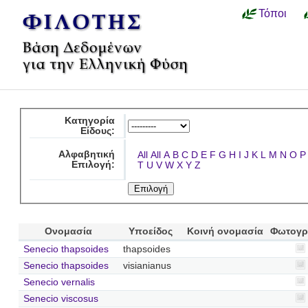
Τόποι
Κατηγορία
Είδους:
Αλφαβητική
All
All
A
B
C
D
E
F
G
H
I
J
K
L
M
N
O
P
Επιλογή:
T
U
V
W
X
Y
Z
Ονομασία
Υποείδος
Κοινή ονομασία
Φωτογρ
Senecio thapsoides
thapsoides
Senecio thapsoides
visianianus
Senecio vernalis
Senecio viscosus