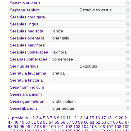
Senecio vulgaris
Sepiana sepium
Σεπιάνα το σέπιο
Serapias cordigera
Serapias lingua
Serapias neglecta
ionica
Serapias orientalis
orientalis
Serapias parviflora
Serapias vomeracea
laxiflora
Serarias vomeracea
vomeracea
Serinus serinus
Σκαρθάκι
Serratula leucantha
cretica
Serratula tinctoria
Sesamum indicum
Seseli aroanicum
Seseli gummiferum
crithmifolium
Seseli libanotis
intermedium
‹‹ previous
1
2
3
4
5
6
7
8
9
10
11
12
13
14
15
16
17
18
19
20
21
47
48
49
50
51
52
53
54
55
56
57
58
59
60
61
62
63
64
65
66
67
93
94
95
96
97
98
99
100
101
102
103
104
105
106
107
108
109