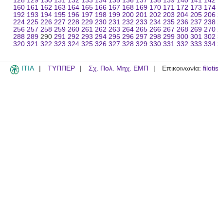
128
129
130
131
132
133
134
135
136
137
138
139
140
141
142
160
161
162
163
164
165
166
167
168
169
170
171
172
173
174
192
193
194
195
196
197
198
199
200
201
202
203
204
205
206
224
225
226
227
228
229
230
231
232
233
234
235
236
237
238
256
257
258
259
260
261
262
263
264
265
266
267
268
269
270
288
289
290
291
292
293
294
295
296
297
298
299
300
301
302
320
321
322
323
324
325
326
327
328
329
330
331
332
333
334
ITIA
ΤΥΠΠΕΡ
Σχ. Πολ. Μηχ. ΕΜΠ
Επικοινωνία:
filot