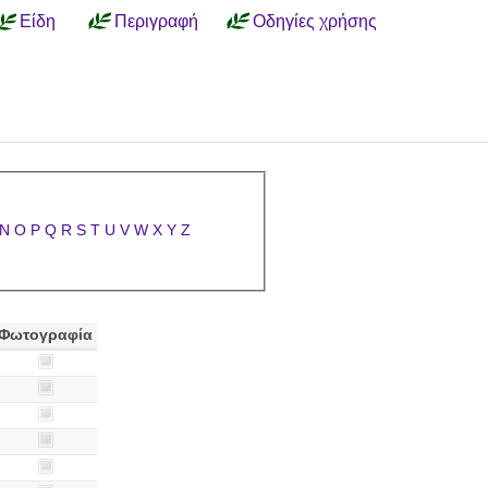
Είδη
Περιγραφή
Οδηγίες χρήσης
N
O
P
Q
R
S
T
U
V
W
X
Y
Z
Φωτογραφία