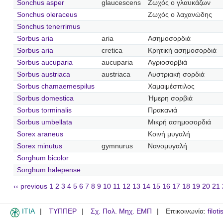
Sonchus asper
glaucescens
Ζωχός ο γλαυκάζων
Sonchus oleraceus
Ζωχός ο λαχανώδης
Sonchus tenerrimus
Sorbus aria
aria
Ασημοσορδιά
Sorbus aria
cretica
Κρητική ασημοσορδιά
Sorbus aucuparia
aucuparia
Αγριοσορβιά
Sorbus austriaca
austriaca
Αυστριακή σορδιά
Sorbus chamaemespilus
Χαμαιμέσπιλος
Sorbus domestica
Ήμερη σορβιά
Sorbus torminalis
Πρακανιά
Sorbus umbellata
Μικρή ασημοσορδιά
Sorex araneus
Κοινή μυγαλή
Sorex minutus
gymnurus
Νανομυγαλή
Sorghum bicolor
Sorghum halepense
‹‹ previous
1
2
3
4
5
6
7
8
9
10
11
12
13
14
15
16
17
18
19
20
21
ITIA
ΤΥΠΠΕΡ
Σχ. Πολ. Μηχ. ΕΜΠ
Επικοινωνία:
filot