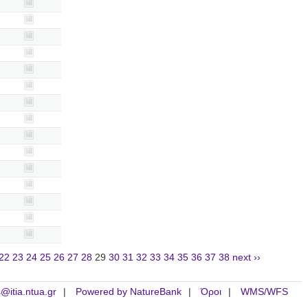
22
23
24
25
26
27
28
29
30
31
32
33
34
35
36
37
38
next ››
is@itia.ntua.gr
Powered by NatureBank
Όροι
WMS/WFS