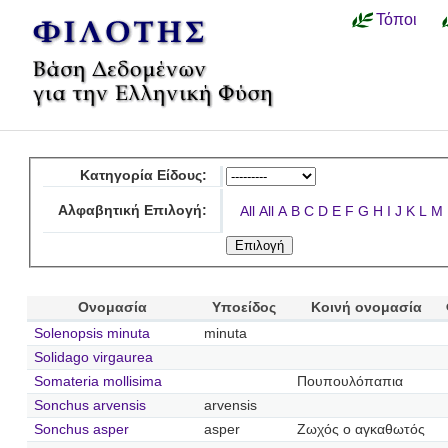
Τόποι
Κατηγορία Είδους:
Αλφαβητική Επιλογή:
All
All
A
B
C
D
E
F
G
H
I
J
K
L
M
Ονομασία
Υποείδος
Κοινή ονομασία
Solenopsis minuta
minuta
Solidago virgaurea
Somateria mollisima
Πουπουλόπαπια
Sonchus arvensis
arvensis
Sonchus asper
asper
Ζωχός ο αγκαθωτός