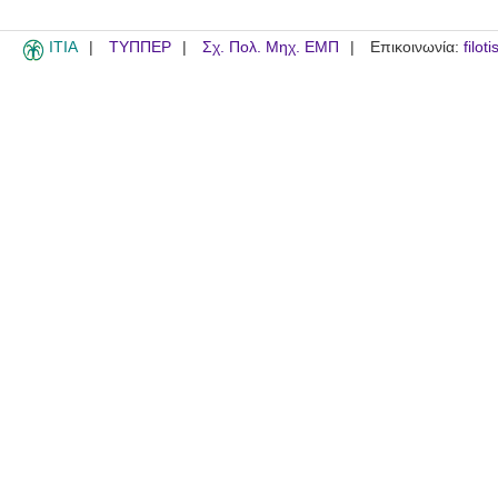
ITIA
ΤΥΠΠΕΡ
Σχ. Πολ. Μηχ. ΕΜΠ
Επικοινωνία:
filot