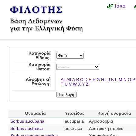
Τόποι
Κατηγορία
Είδους:
Κατηγορία
Φυτού:
Αλφαβητική
All
All
A
B
C
D
E
F
G
H
I
J
K
L
M
N
O
P
Επιλογή:
T
U
V
W
X
Y
Z
Ονομασία
Υποείδος
Κοινή ονομασία
Sorbus aucuparia
aucuparia
Αγριοσορβιά
Sorbus austriaca
austriaca
Αυστριακή σορδιά
Sorbus chamaemespilus
Χαμαιμέσπιλος