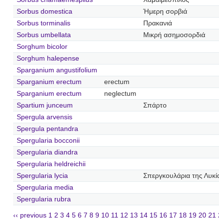
Sorbus domestica
Ήμερη σορβιά
Sorbus torminalis
Πρακανιά
Sorbus umbellata
Μικρή ασημοσορδιά
Sorghum bicolor
Sorghum halepense
Sparganium angustifolium
Sparganium erectum
erectum
Sparganium erectum
neglectum
Spartium junceum
Σπάρτο
Spergula arvensis
Spergula pentandra
Spergularia bocconii
Spergularia diandra
Spergularia heldreichii
Spergularia lycia
Σπεργκουλάρια της Λυκί
Spergularia media
Spergularia rubra
‹‹ previous
1
2
3
4
5
6
7
8
9
10
11
12
13
14
15
16
17
18
19
20
21