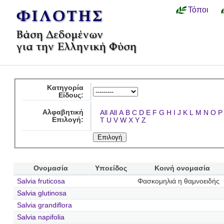
Τόποι
Κατηγορία
Είδους:
Αλφαβητική
All
All
A
B
C
D
E
F
G
H
I
J
K
L
M
N
O
P
Επιλογή:
T
U
V
W
X
Y
Z
Ονομασία
Υποείδος
Κοινή ονομασία
Salvia fruticosa
Φασκομηλιά η θαμνοειδής
Salvia glutinosa
Salvia grandiflora
Salvia napifolia