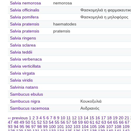
Salvia nemorosa
nemorosa
Salvia officinalis
Φασκομηλιά η φαρμακευτικ
Salvia pomifera
Φασκομηλιά η μηλοφόρος
Salvia pratensis
haematodes
Salvia pratensis
pratensis
Salvia ringens
Salvia sclarea
Salvia teddii
Salvia verbenaca
Salvia verticillata
Salvia virgata
Salvia viridis
Salvinia natans
Sambucus ebulus
Sambucus nigra
Κουκοξυλιά
Sambucus racemosa
Ανδριανός
‹‹ previous
1
2
3
4
5
6
7
8
9
10
11
12
13
14
15
16
17
18
19
20
21
47
48
49
50
51
52
53
54
55
56
57
58
59
60
61
62
63
64
65
66
67
93
94
95
96
97
98
99
100
101
102
103
104
105
106
107
108
109