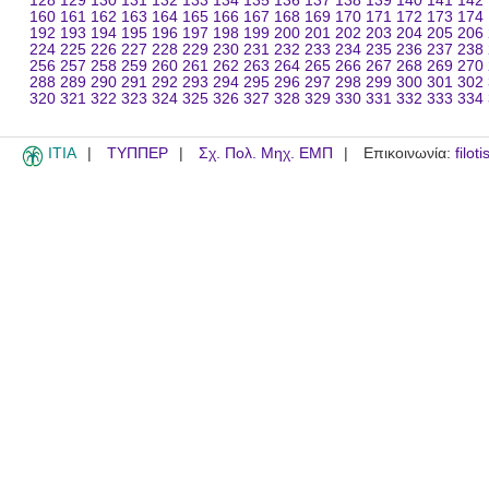
128
129
130
131
132
133
134
135
136
137
138
139
140
141
142
160
161
162
163
164
165
166
167
168
169
170
171
172
173
174
192
193
194
195
196
197
198
199
200
201
202
203
204
205
206
224
225
226
227
228
229
230
231
232
233
234
235
236
237
238
256
257
258
259
260
261
262
263
264
265
266
267
268
269
270
288
289
290
291
292
293
294
295
296
297
298
299
300
301
302
320
321
322
323
324
325
326
327
328
329
330
331
332
333
334
ITIA
ΤΥΠΠΕΡ
Σχ. Πολ. Μηχ. ΕΜΠ
Επικοινωνία:
filot