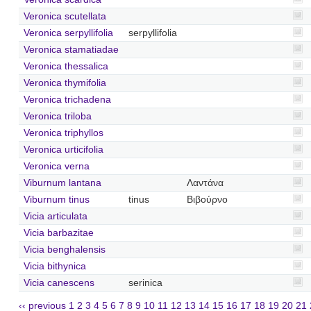
Veronica scutellata
Veronica serpyllifolia
serpyllifolia
Veronica stamatiadae
Veronica thessalica
Veronica thymifolia
Veronica trichadena
Veronica triloba
Veronica triphyllos
Veronica urticifolia
Veronica verna
Viburnum lantana
Λαντάνα
Viburnum tinus
tinus
Βιβούρνο
Vicia articulata
Vicia barbazitae
Vicia benghalensis
Vicia bithynica
Vicia canescens
serinica
‹‹ previous
1
2
3
4
5
6
7
8
9
10
11
12
13
14
15
16
17
18
19
20
21