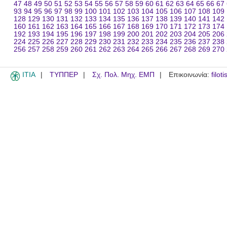
47
48
49
50
51
52
53
54
55
56
57
58
59
60
61
62
63
64
65
66
67
93
94
95
96
97
98
99
100
101
102
103
104
105
106
107
108
109
128
129
130
131
132
133
134
135
136
137
138
139
140
141
142
160
161
162
163
164
165
166
167
168
169
170
171
172
173
174
192
193
194
195
196
197
198
199
200
201
202
203
204
205
206
224
225
226
227
228
229
230
231
232
233
234
235
236
237
238
256
257
258
259
260
261
262
263
264
265
266
267
268
269
270
ITIA
ΤΥΠΠΕΡ
Σχ. Πολ. Μηχ. ΕΜΠ
Επικοινωνία:
filot