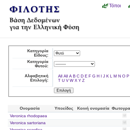
Τόποι
Κατηγορία
Είδους:
Κατηγορία
Φυτού:
Αλφαβητική
All
All
A
B
C
D
E
F
G
H
I
J
K
L
M
N
O
P
Επιλογή:
T
U
V
W
X
Y
Z
Ονομασία
Υποείδος
Κοινή ονομασία
Φωτογρα
Veronica rhodopaea
Veronica sartoriana
Veronica scardica