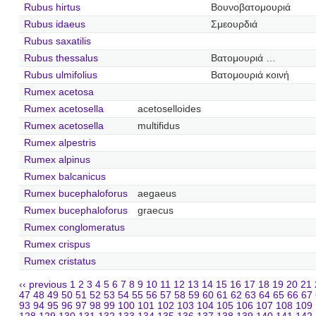
Rubus hirtus
Βουνοβατομουριά
Rubus idaeus
Σμεουρδιά
Rubus saxatilis
Rubus thessalus
Βατομουριά …
Rubus ulmifolius
Βατομουριά κοινή
Rumex acetosa
Rumex acetosella
acetoselloides
Rumex acetosella
multifidus
Rumex alpestris
Rumex alpinus
Rumex balcanicus
Rumex bucephaloforus
aegaeus
Rumex bucephaloforus
graecus
Rumex conglomeratus
Rumex crispus
Rumex cristatus
‹‹ previous
1
2
3
4
5
6
7
8
9
10
11
12
13
14
15
16
17
18
19
20
21
47
48
49
50
51
52
53
54
55
56
57
58
59
60
61
62
63
64
65
66
67
93
94
95
96
97
98
99
100
101
102
103
104
105
106
107
108
109