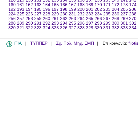
128
129
130
131
132
133
134
135
136
137
138
139
140
141
142
160
161
162
163
164
165
166
167
168
169
170
171
172
173
174
192
193
194
195
196
197
198
199
200
201
202
203
204
205
206
224
225
226
227
228
229
230
231
232
233
234
235
236
237
238
256
257
258
259
260
261
262
263
264
265
266
267
268
269
270
288
289
290
291
292
293
294
295
296
297
298
299
300
301
302
320
321
322
323
324
325
326
327
328
329
330
331
332
333
334
ITIA
ΤΥΠΠΕΡ
Σχ. Πολ. Μηχ. ΕΜΠ
Επικοινωνία:
filot