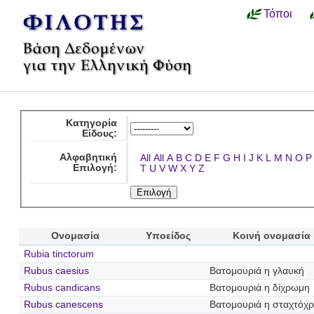
Τόποι
Κατηγορία
Είδους:
Αλφαβητική
All
All
A
B
C
D
E
F
G
H
I
J
K
L
M
N
O
P
Επιλογή:
T
U
V
W
X
Y
Z
Ονομασία
Υποείδος
Κοινή ονομασία
Rubia tinctorum
Rubus caesius
Βατομουριά η γλαυκή
Rubus candicans
Βατομουριά η δίχρωμη
Rubus canescens
Βατομουριά η σταχτόχ