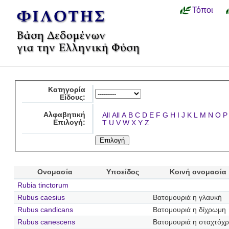
Τόποι
Κατηγορία
Είδους:
Αλφαβητική
All
All
A
B
C
D
E
F
G
H
I
J
K
L
M
N
O
P
Επιλογή:
T
U
V
W
X
Y
Z
Ονομασία
Υποείδος
Κοινή ονομασία
Rubia tinctorum
Rubus caesius
Βατομουριά η γλαυκή
Rubus candicans
Βατομουριά η δίχρωμη
Rubus canescens
Βατομουριά η σταχτόχ