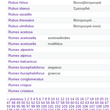
Rubus hirtus
Βουνοβατομουριά
Rubus idaeus
Σμεουρδιά
Rubus saxatilis
Rubus thessalus
Βατομουριά …
Rubus ulmifolius
Βατομουριά κοινή
Rumex acetosa
Rumex acetosella
acetoselloides
Rumex acetosella
multifidus
Rumex alpestris
Rumex alpinus
Rumex balcanicus
Rumex bucephaloforus
aegaeus
Rumex bucephaloforus
graecus
Rumex conglomeratus
Rumex crispus
Rumex cristatus
‹‹ previous
1
2
3
4
5
6
7
8
9
10
11
12
13
14
15
16
17
18
19
20
21
47
48
49
50
51
52
53
54
55
56
57
58
59
60
61
62
63
64
65
66
67
93
94
95
96
97
98
99
100
101
102
103
104
105
106
107
108
109