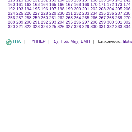
128
129
130
131
132
133
134
135
136
137
138
139
140
141
142
160
161
162
163
164
165
166
167
168
169
170
171
172
173
174
192
193
194
195
196
197
198
199
200
201
202
203
204
205
206
224
225
226
227
228
229
230
231
232
233
234
235
236
237
238
256
257
258
259
260
261
262
263
264
265
266
267
268
269
270
288
289
290
291
292
293
294
295
296
297
298
299
300
301
302
320
321
322
323
324
325
326
327
328
329
330
331
332
333
334
ITIA
ΤΥΠΠΕΡ
Σχ. Πολ. Μηχ. ΕΜΠ
Επικοινωνία:
filot