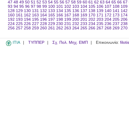
47
48
49
50
51
52
53
54
55
56
57
58
59
60
61
62
63
64
65
66
67
93
94
95
96
97
98
99
100
101
102
103
104
105
106
107
108
109
128
129
130
131
132
133
134
135
136
137
138
139
140
141
142
160
161
162
163
164
165
166
167
168
169
170
171
172
173
174
192
193
194
195
196
197
198
199
200
201
202
203
204
205
206
224
225
226
227
228
229
230
231
232
233
234
235
236
237
238
256
257
258
259
260
261
262
263
264
265
266
267
268
269
270
ITIA
ΤΥΠΠΕΡ
Σχ. Πολ. Μηχ. ΕΜΠ
Επικοινωνία:
filot