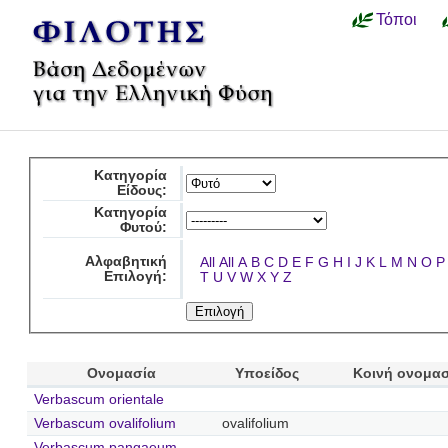
Τόποι
Κατηγορία
Είδους:
Κατηγορία
Φυτού:
Αλφαβητική
All
All
A
B
C
D
E
F
G
H
I
J
K
L
M
N
O
P
Επιλογή:
T
U
V
W
X
Y
Z
Ονομασία
Υποείδος
Κοινή ονομα
Verbascum orientale
Verbascum ovalifolium
ovalifolium
Verbascum pangaeum