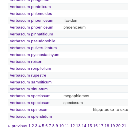
Verbascum pentelicum
Verbascum phlomoides
Verbascum phoeniceum
flavidum
Verbascum phoeniceum
phoeniceum
Verbascum pinnatifidum
Verbascum pseudonobile
Verbascum pulverulentum
Verbascum pycnostachyum
Verbascum reiseri
Verbascum roripifolium
Verbascum rupestre
Verbascum samniticum
Verbascum sinuatum
Verbascum speciosum
megaphlomos
Verbascum speciosum
speciosum
Verbascum spinosum
Βερμπάσκο το ακα
Verbascum splendidum
‹‹ previous
1
2
3
4
5
6
7
8
9
10
11
12
13
14
15
16
17
18
19
20
21