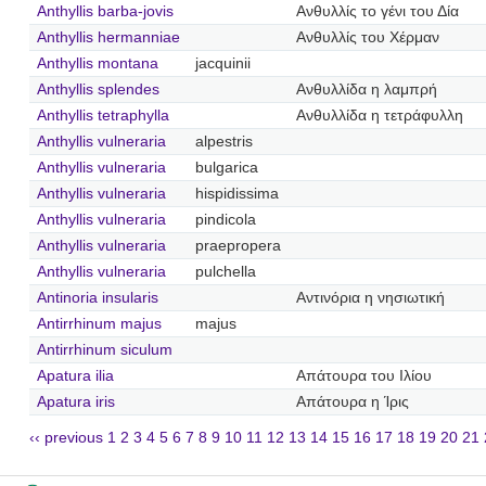
Anthyllis barba-jovis
Ανθυλλίς το γένι του Δία
Anthyllis hermanniae
Ανθυλλίς του Χέρμαν
Anthyllis montana
jacquinii
Anthyllis splendes
Ανθυλλίδα η λαμπρή
Anthyllis tetraphylla
Ανθυλλίδα η τετράφυλλη
Anthyllis vulneraria
alpestris
Anthyllis vulneraria
bulgarica
Anthyllis vulneraria
hispidissima
Anthyllis vulneraria
pindicola
Anthyllis vulneraria
praepropera
Anthyllis vulneraria
pulchella
Antinoria insularis
Αντινόρια η νησιωτική
Antirrhinum majus
majus
Antirrhinum siculum
Apatura ilia
Απάτουρα του Ιλίου
Apatura iris
Απάτουρα η Ίρις
‹‹ previous
1
2
3
4
5
6
7
8
9
10
11
12
13
14
15
16
17
18
19
20
21