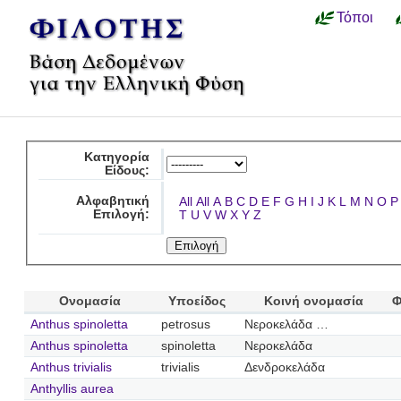
Τόποι
Κατηγορία
Είδους:
Αλφαβητική
All
All
A
B
C
D
E
F
G
H
I
J
K
L
M
N
O
P
Επιλογή:
T
U
V
W
X
Y
Z
Ονομασία
Υποείδος
Κοινή ονομασία
Φ
Anthus spinoletta
petrosus
Νεροκελάδα …
Anthus spinoletta
spinoletta
Νεροκελάδα
Anthus trivialis
trivialis
Δενδροκελάδα
Anthyllis aurea