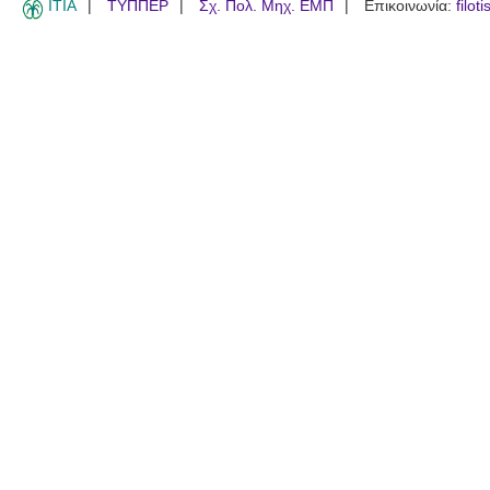
ITIA
ΤΥΠΠΕΡ
Σχ. Πολ. Μηχ. ΕΜΠ
Επικοινωνία:
filot