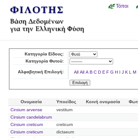
Τόποι
Κατηγορία Είδους:
Κατηγορία Φυτού:
Αλφαβητική Επιλογή:
All
All
A
B
C
D
E
F
G
H
I
J
K
L
M
Ονομασία
Υποείδος
Κοινή ονομασία
Φωτ
Cirsium arvense
vestitum
Cirsium candelabrum
Cirsium creticum
creticum
Cirsium creticum
dictaeum