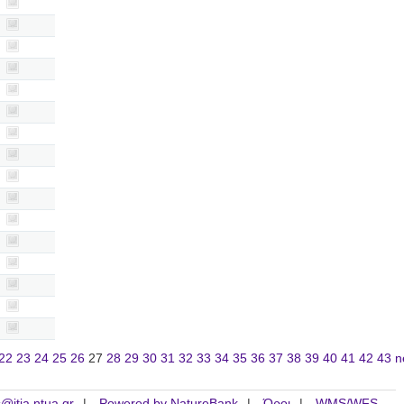
22
23
24
25
26
27
28
29
30
31
32
33
34
35
36
37
38
39
40
41
42
43
n
is@itia.ntua.gr
Powered by NatureBank
Όροι
WMS/WFS