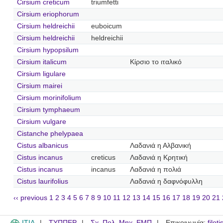
Cirsium creticum
triumfetti
Cirsium eriophorum
Cirsium heldreichii
euboicum
Cirsium heldreichii
heldreichii
Cirsium hypopsilum
Cirsium italicum
Κίρσιο το ιταλικό
Cirsium ligulare
Cirsium mairei
Cirsium morinifolium
Cirsium tymphaeum
Cirsium vulgare
Cistanche phelypaea
Cistus albanicus
Λαδανιά η Αλβανική
Cistus incanus
creticus
Λαδανιά η Κρητική
Cistus incanus
incanus
Λαδανιά η πολιά
Cistus laurifolius
Λαδανιά η δαφνόφυλλη
‹‹ previous
1
2
3
4
5
6
7
8
9
10
11
12
13
14
15
16
17
18
19
20
21
ITIA
ΤΥΠΠΕΡ
Σχ. Πολ. Μηχ. ΕΜΠ
Επικοινωνία:
filot