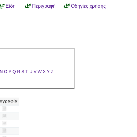
Είδη
Περιγραφή
Οδηγίες χρήσης
N
O
P
Q
R
S
T
U
V
W
X
Y
Z
ογραφία