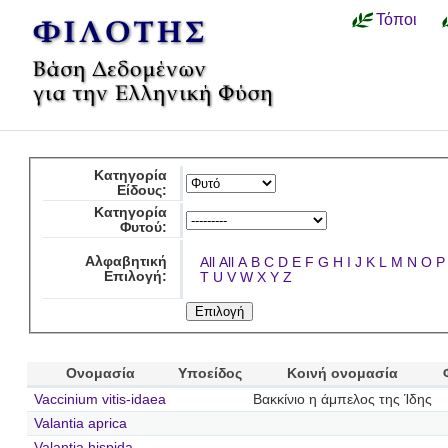
Τόποι
Κατηγορία
Είδους:
Κατηγορία
Φυτού:
Αλφαβητική
All
All
A
B
C
D
E
F
G
H
I
J
K
L
M
N
O
P
Επιλογή:
T
U
V
W
X
Y
Z
Ονομασία
Υποείδος
Κοινή ονομασία
Vaccinium vitis-idaea
Βακκίνιο η άμπελος της Ίδης
Valantia aprica
Valantia hispida