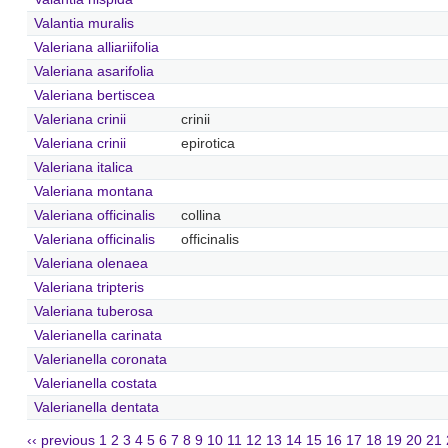
Valantia muralis
Valeriana alliariifolia
Valeriana asarifolia
Valeriana bertiscea
Valeriana crinii
crinii
Valeriana crinii
epirotica
Valeriana italica
Valeriana montana
Valeriana officinalis
collina
Valeriana officinalis
officinalis
Valeriana olenaea
Valeriana tripteris
Valeriana tuberosa
Valerianella carinata
Valerianella coronata
Valerianella costata
Valerianella dentata
‹‹ previous
1
2
3
4
5
6
7
8
9
10
11
12
13
14
15
16
17
18
19
20
21