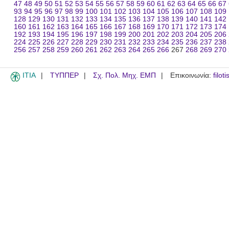
47
48
49
50
51
52
53
54
55
56
57
58
59
60
61
62
63
64
65
66
67
93
94
95
96
97
98
99
100
101
102
103
104
105
106
107
108
109
128
129
130
131
132
133
134
135
136
137
138
139
140
141
142
160
161
162
163
164
165
166
167
168
169
170
171
172
173
174
192
193
194
195
196
197
198
199
200
201
202
203
204
205
206
224
225
226
227
228
229
230
231
232
233
234
235
236
237
238
256
257
258
259
260
261
262
263
264
265
266
267
268
269
270
ITIA
ΤΥΠΠΕΡ
Σχ. Πολ. Μηχ. ΕΜΠ
Επικοινωνία:
filot