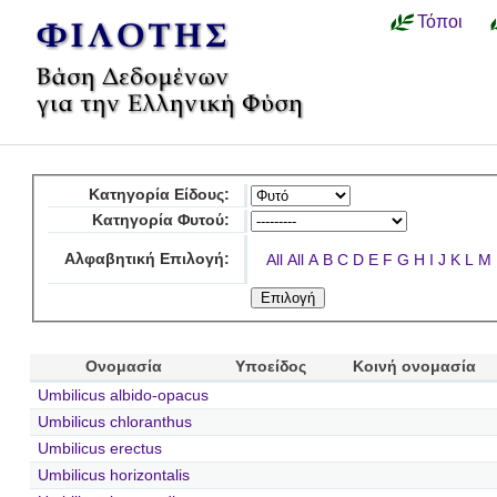
Τόποι
Κατηγορία Είδους:
Κατηγορία Φυτού:
Αλφαβητική Επιλογή:
All
All
A
B
C
D
E
F
G
H
I
J
K
L
M
Ονομασία
Υποείδος
Κοινή ονομασία
Umbilicus albido-opacus
Umbilicus chloranthus
Umbilicus erectus
Umbilicus horizontalis