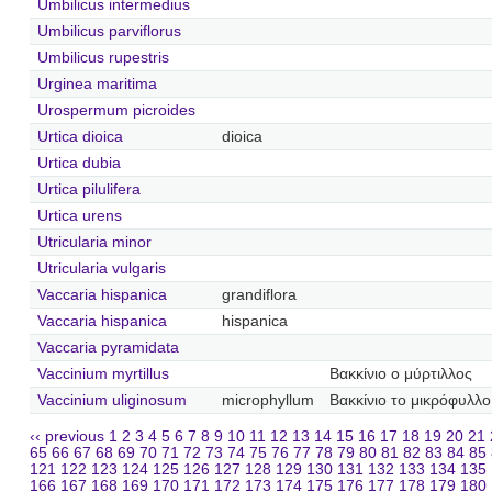
Umbilicus intermedius
Umbilicus parviflorus
Umbilicus rupestris
Urginea maritima
Urospermum picroides
Urtica dioica
dioica
Urtica dubia
Urtica pilulifera
Urtica urens
Utricularia minor
Utricularia vulgaris
Vaccaria hispanica
grandiflora
Vaccaria hispanica
hispanica
Vaccaria pyramidata
Vaccinium myrtillus
Βακκίνιο ο μύρτιλλος
Vaccinium uliginosum
microphyllum
Βακκίνιο το μικρόφυλλο
‹‹ previous
1
2
3
4
5
6
7
8
9
10
11
12
13
14
15
16
17
18
19
20
21
65
66
67
68
69
70
71
72
73
74
75
76
77
78
79
80
81
82
83
84
85
121
122
123
124
125
126
127
128
129
130
131
132
133
134
135
166
167
168
169
170
171
172
173
174
175
176
177
178
179
180