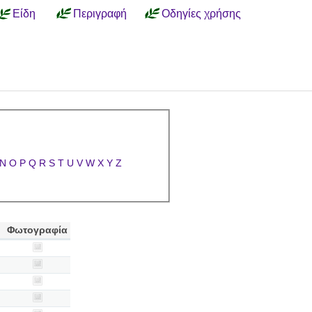
Είδη
Περιγραφή
Οδηγίες χρήσης
N
O
P
Q
R
S
T
U
V
W
X
Y
Z
Φωτογραφία