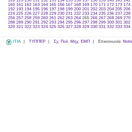
128
129
130
131
132
133
134
135
136
137
138
139
140
141
142
160
161
162
163
164
165
166
167
168
169
170
171
172
173
174
192
193
194
195
196
197
198
199
200
201
202
203
204
205
206
224
225
226
227
228
229
230
231
232
233
234
235
236
237
238
256
257
258
259
260
261
262
263
264
265
266
267
268
269
270
288
289
290
291
292
293
294
295
296
297
298
299
300
301
302
320
321
322
323
324
325
326
327
328
329
330
331
332
333
334
ITIA
ΤΥΠΠΕΡ
Σχ. Πολ. Μηχ. ΕΜΠ
Επικοινωνία:
filot