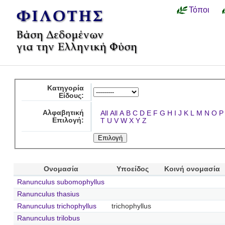
Τόποι
Κατηγορία
Είδους:
Αλφαβητική
All
All
A
B
C
D
E
F
G
H
I
J
K
L
M
N
O
P
Επιλογή:
T
U
V
W
X
Y
Z
Ονομασία
Υποείδος
Κοινή ονομασία
Ranunculus subomophyllus
Ranunculus thasius
Ranunculus trichophyllus
trichophyllus
Ranunculus trilobus