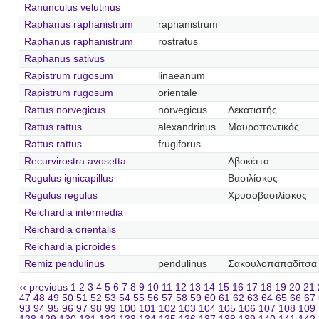
Ranunculus velutinus
Raphanus raphanistrum
raphanistrum
Raphanus raphanistrum
rostratus
Raphanus sativus
Rapistrum rugosum
linaeanum
Rapistrum rugosum
orientale
Rattus norvegicus
norvegicus
Δεκατιστής
Rattus rattus
alexandrinus
Μαυροποντικός
Rattus rattus
frugiforus
Recurvirostra avosetta
Αβοκέττα
Regulus ignicapillus
Βασιλίσκος
Regulus regulus
Χρυσοβασιλίσκος
Reichardia intermedia
Reichardia orientalis
Reichardia picroides
Remiz pendulinus
pendulinus
Σακουλοπαπαδίτσα
‹‹ previous
1
2
3
4
5
6
7
8
9
10
11
12
13
14
15
16
17
18
19
20
21
47
48
49
50
51
52
53
54
55
56
57
58
59
60
61
62
63
64
65
66
67
93
94
95
96
97
98
99
100
101
102
103
104
105
106
107
108
109